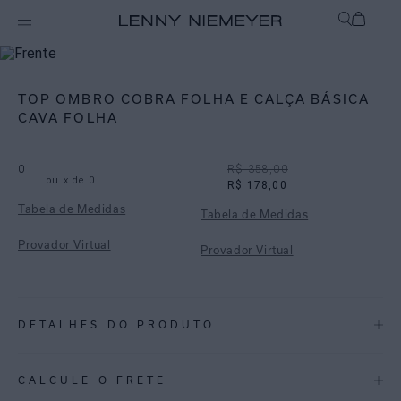
Off
Biquínis
TOP OMBRO COBRA FOLHA E CALÇA BÁSICA
CAVA FOLHA
0
R$ 358,00
ou
x de
0
R$ 178,00
Tabela de Medidas
Tabela de Medidas
Provador Virtual
Provador Virtual
DETALHES DO PRODUTO
REF:
48100580.3883_48110680.3883
CALCULE O FRETE
Top assimétrico de um ombro só, com acessório anatômico em metal