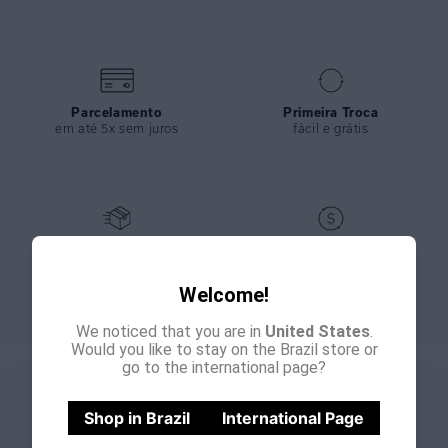
Parcelamento
Primeira Troca
em até 5x sem juros
fácil e grátis
Entrega Expressa
Giftback
nos pedidos feitos até meio
bônus de 15% para sua
dia
próxima compra
Welcome!
We noticed that you are in
United States
.
Would you like to stay on the Brazil store or
go to the international page?
CADASTRE-SE E
GANHE
Shop in Brazil
International Page
15% OFF
NA PRIMEIRA COMPRA