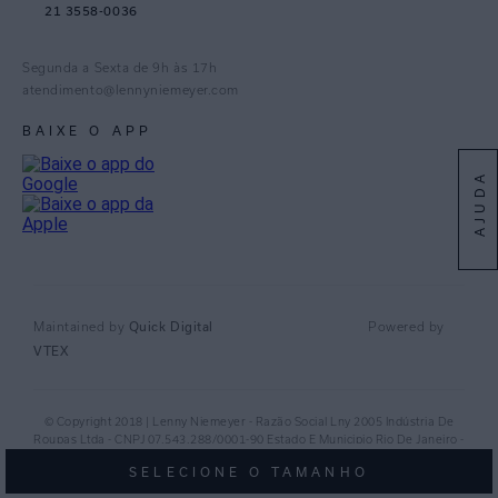
21 3558-0036
Facebook
Pinterest
Segunda a Sexta de 9h às 17h
Linkedin
atendimento@lennyniemeyer.com
youtube
BAIXE O APP
Spotify
AJUDA
Quick Digital
Maintained by
Powered by
VTEX
© Copyright 2018 | Lenny Niemeyer - Razão Social Lny 2005 Indústria De
Roupas Ltda - CNPJ 07.543.288/0001-90 Estado E Municipio Rio De Janeiro -
RJ - CEP 20.920-040©
SELECIONE O TAMANHO