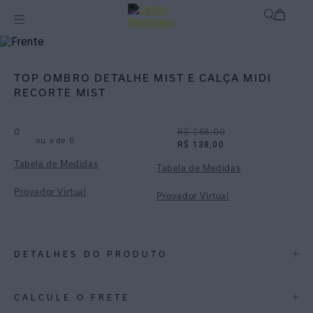
Off
Biquínis
TOP OMBRO DETALHE MIST E CALÇA MIDI
RECORTE MIST
0
R$ 268,00
ou
x de
0
R$ 138,00
Tabela de Medidas
Tabela de Medidas
Provador Virtual
Provador Virtual
DETALHES DO PRODUTO
REF:
48100185.3797_48110220.3797
CALCULE O FRETE
MIST: O tom de azul da Colab Misci + Lenny Niemeyer traz frescor e