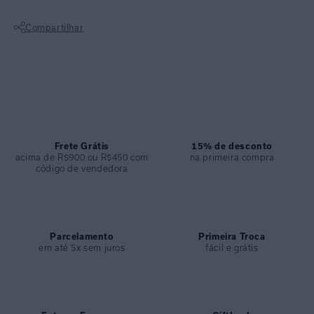
leveza para o Verão.
Compartilhar
Top assimétrico feito em lycra texturizada proporcionando conforto e
Não sei meu CEP
comodidade ao busto. Possui alça em couro natural hidrofugado com
acabamento de meia argola em metal no banho níquel escovado. O
top apresenta modelagem clean e possui bojo removível para usar
como preferir. Faz parte da Collab Lenny + Misci.
Calça com lateral fina e recorte no meio das costas. A peça é
Frete Grátis
15% de desconto
extremamente confortável e não possui elástico na parte de trás.
acima de R$900 ou R$450 com
na primeira compra
código de vendedora
Feito em lycra texturizada, apresenta modelagem diferenciada para
você aproveitar os dias de sol em grande estilo. Faz parte da Collab
Lenny + Misci.
ESPECIFICAÇÕES
Parcelamento
Primeira Troca
em até 5x sem juros
fácil e grátis
COLEÇÃO
:
Verão 2025
COMPOSIÇÃO
:
84% POLIAMIDA 16% ELASTANO