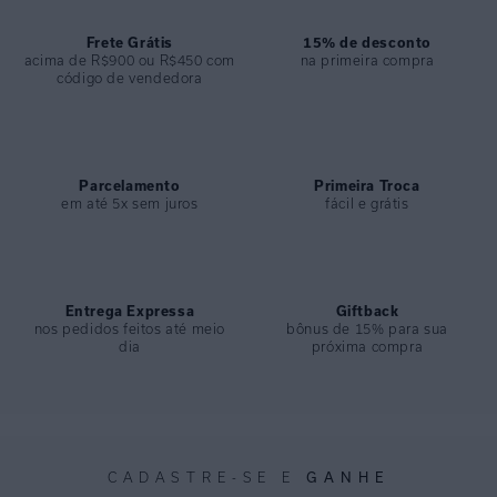
COMPOSIÇÃO
:
89% Poliamida 11% Elastano
Frete Grátis
15% de desconto
acima de R$900 ou R$450 com
na primeira compra
código de vendedora
Parcelamento
Primeira Troca
em até 5x sem juros
fácil e grátis
Entrega Expressa
Giftback
nos pedidos feitos até meio
bônus de 15% para sua
dia
próxima compra
GANHE
CADASTRE-SE E