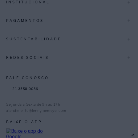
+
INSTITUCIONAL
Trocas e Devoluções
Espirito Santo
Termos de Uso
A Marca
+
PAGAMENTOS
Bahia
Perguntas Frequentes
Lojas
Pernambuco
Personal Shoppper
Multimarcas
+
SUSTENTABILIDADE
Cashback
International
Distrito Federal
Política de Privacidade
Blog Mundo Lenny
Biowear
+
REDES SOCIAIS
Goiás
Trabalhe Conosco
Feito no Brasil
Paraná
Gestão de Cookies
Instagram
FALE CONOSCO
TikTok
21 3558-0036
Facebook
Pinterest
Segunda a Sexta de 9h às 17h
Linkedin
atendimento@lennyniemeyer.com
youtube
BAIXE O APP
Spotify