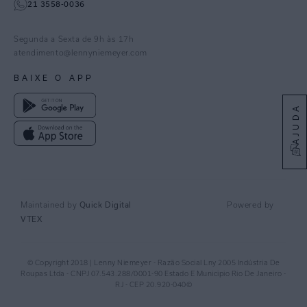
21 3558-0036
Facebook
Pinterest
Segunda a Sexta de 9h às 17h
Linkedin
atendimento@lennyniemeyer.com
youtube
BAIXE O APP
Spotify
AJUDA
Maintained by
Quick Digital
Powered by
VTEX
© Copyright 2018 | Lenny Niemeyer - Razão Social Lny 2005 Indústria De
Roupas Ltda - CNPJ 07.543.288/0001-90 Estado E Municipio Rio De Janeiro -
RJ - CEP 20.920-040©