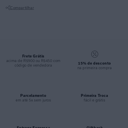
Compartilhar
ESPECIFICAÇÕES
COLEÇÃO
:
Verão 2025
Não sei meu CEP
COMPOSIÇÃO
:
82% Poliamida 18%elastano
Frete Grátis
acima de R$900 ou R$450 com
15% de desconto
código de vendedora
na primeira compra
Parcelamento
Primeira Troca
em até 5x sem juros
fácil e grátis
Entrega Expressa
Giftback