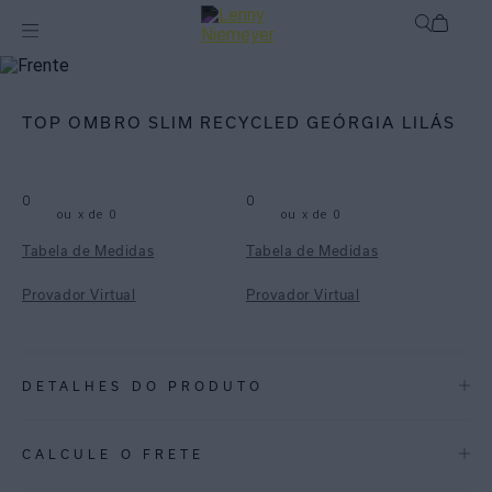
mix-and-match
Top
TOP OMBRO SLIM RECYCLED GEÓRGIA LILÁS
0
0
ou
x de
0
ou
x de
0
Tabela de Medidas
Tabela de Medidas
Provador Virtual
Provador Virtual
DETALHES DO PRODUTO
REF:
48100173.3817
CALCULE O FRETE
SIM