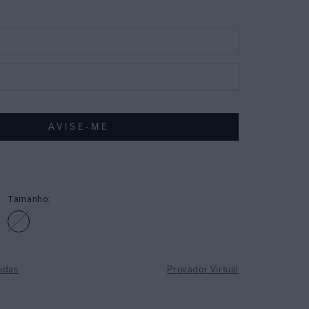
Tamanho:
idas
Provador Virtual