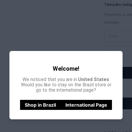
Welcome!
We noticed that you are in
United States
.
Would you like to stay on the Brazil store or
go to the international page?
Shop in Brazil
International Page