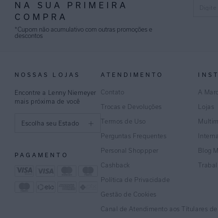
NA SUA PRIMEIRA
COMPRA
*Cupom não acumulativo com outras promoções e
descontos
NOSSAS LOJAS
ATENDIMENTO
INS
Contato
A Mar
Encontre a Lenny Niemeyer
mais próxima de você
Trocas e Devoluções
Lojas
Termos de Uso
Multi
Escolha seu Estado
Perguntas Frequentes
Intern
São Paulo
Personal Shoppper
Blog 
PAGAMENTO
Rio de Janeiro
Cashback
Traba
Política de Privacidade
Minas Gerais
Gestão de Cookies
Espírito Santo
Canal de Atendimento aos Títulares d