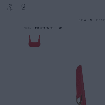
Lojas
Sac
NEW IN
ESS
mix-and-match
Top