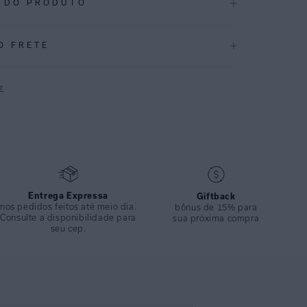
 DO PRODUTO
.2497
O FRETE
seta com aro para melhor sustentação, fechamento nas
paralelas com um acessório geométrico em metal em banho
r
 a peça. Confeccionado em lycra texturizada e com bojo
conforto e modernidade. Ideal para composições elegantes
P
 um dia de sol.
CAÇÕES
Alto Verão 2025
ÇÃO
:
94,2%poliamida 5,8%elastano
Entrega Expressa
Giftback
nos pedidos feitos até meio dia.
bônus de 15% para
Consulte a disponibilidade para
sua próxima compra
seu cep.