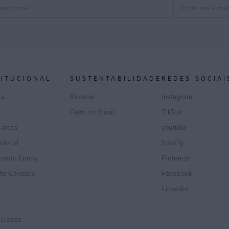
TITUCIONAL
SUSTENTABILIDADE
REDES SOCIAI
ca
Biowear
Instagram
Feito no Brasil
TikTok
marcas
youtube
ational
Spotify
Mundo Lenny
Pinterest
lhe Conosco
Facebook
Linkedin
e Dados