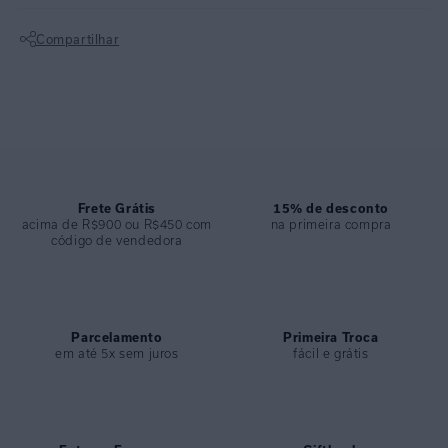
inverno 24.
Compartilhar
Top reto com detalhe em V. Lycra texturizada. Lycra texturizada. Peça
Não sei meu CEP
sofisticada, excelente para composição de looks para dias mais
quentes.
Calcinha clássica, trazendo conforto sem marcar ou apertar. Lycra
texturizada.
Frete Grátis
15% de desconto
ESPECIFICAÇÕES
acima de R$900 ou R$450 com
na primeira compra
código de vendedora
COLEÇÃO
:
Inverno 2024
COMPOSIÇÃO
:
84% POLIAMIDA 16% ELASTANO
Parcelamento
Primeira Troca
em até 5x sem juros
fácil e grátis