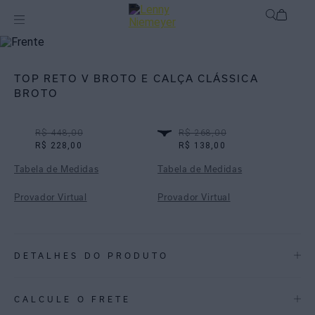
Off
Biquínis
TOP RETO V BROTO E CALÇA CLÁSSICA
BROTO
R$ 448,00
R$ 268,00
R$ 228,00
R$ 138,00
Tabela de Medidas
Tabela de Medidas
Provador Virtual
Provador Virtual
DETALHES DO PRODUTO
REF:
48100050.3758_48110048.3758
CALCULE O FRETE
Broto é uma tonalidade de verde-claro que traz suavidade e frescor ao