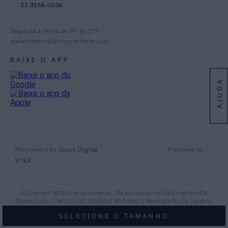
21 3558-0036
Facebook
Pinterest
Segunda a Sexta de 9h às 17h
Linkedin
atendimento@lennyniemeyer.com
youtube
BAIXE O APP
Spotify
AJUDA
Quick Digital
Maintained by
Powered by
VTEX
© Copyright 2018 | Lenny Niemeyer - Razão Social Lny 2005 Indústria De
Roupas Ltda - CNPJ 07.543.288/0001-90 Estado E Municipio Rio De Janeiro -
RJ - CEP 20.920-040©
SELECIONE O TAMANHO