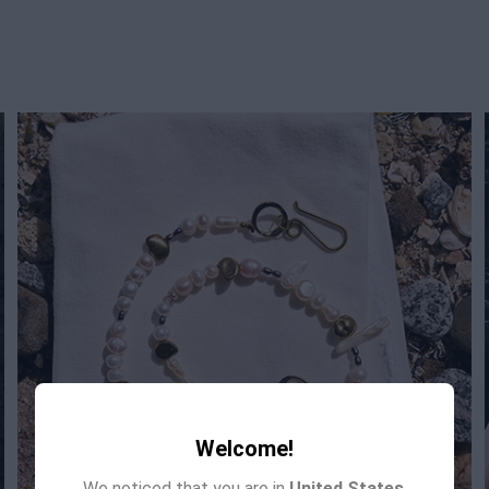
Welcome!
We noticed that you are in
United States
.