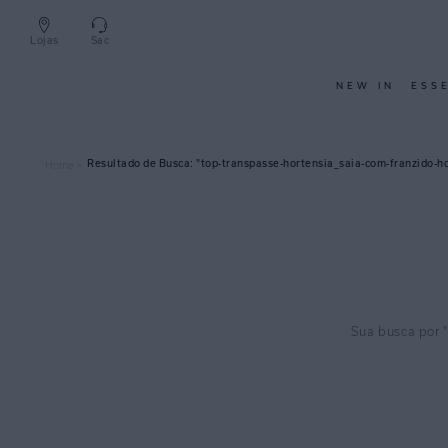
Lojas
Sac
NEW IN
ESS
top-transpasse-hortensia_saia-com-franzido-h
Home >