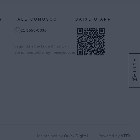
S
FALE CONOSCO
BAIXE O APP
21 3558-0036
Segunda a Sexta de 9h às 17h
atendimento@lennyniemeyer.com
AJUDA
Maintained by
Quick Digital
Powered by
VTEX