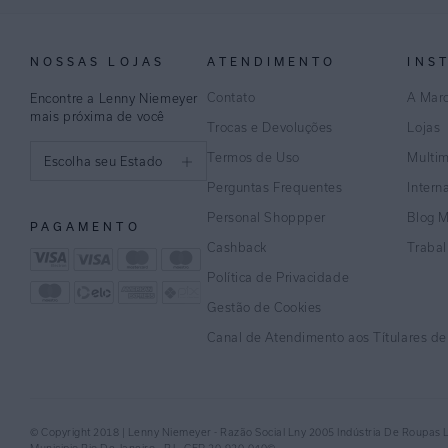
NOSSAS LOJAS
ATENDIMENTO
INS
Contato
A Mar
Encontre a Lenny Niemeyer
mais próxima de você
Trocas e Devoluções
Lojas
Termos de Uso
Multi
Escolha seu Estado
Perguntas Frequentes
Intern
São Paulo
Personal Shoppper
Blog 
PAGAMENTO
Rio de Janeiro
Cashback
Traba
Política de Privacidade
Minas Gerais
Gestão de Cookies
Espírito Santo
Canal de Atendimento aos Títulares d
Bahia
Pernambuco
© Copyright 2018 | Lenny Niemeyer - Razão Social Lny 2005 Indústria De Roupas 
Distrito Federal