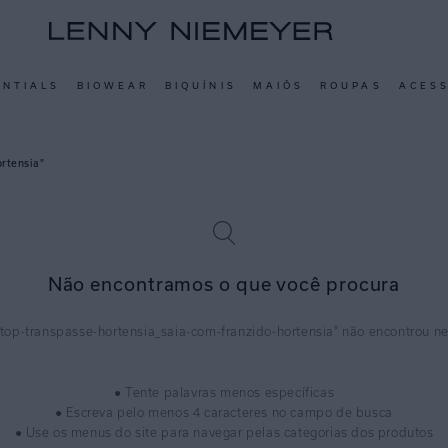
ENTIALS
BIOWEAR
BIQUÍNIS
MAIÔS
ROUPAS
ACES
ortensia
Não encontramos o que você procura
top-transpasse-hortensia_saia-com-franzido-hortensia
● Tente palavras menos específicas
● Escreva pelo menos 4 caracteres no campo de busca
● Use os menus do site para navegar pelas categorias dos produtos