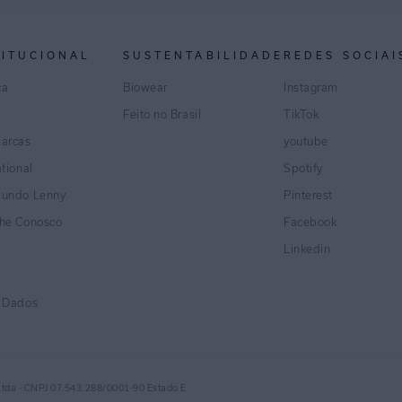
TITUCIONAL
SUSTENTABILIDADE
REDES SOCIAI
ca
Biowear
Instagram
Feito no Brasil
TikTok
marcas
youtube
ational
Spotify
Mundo Lenny
Pinterest
lhe Conosco
Facebook
Linkedin
e Dados
Ltda - CNPJ 07.543.288/0001-90 Estado E