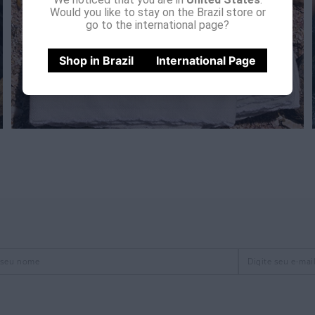
Would you like to stay on the Brazil store or
go to the international page?
Shop in Brazil
International Page