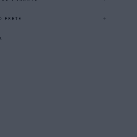
.3947
O FRETE
CAÇÕES
Inverno 2026
r
ÇÃO
:
82% Poliamida 18%elastano
P