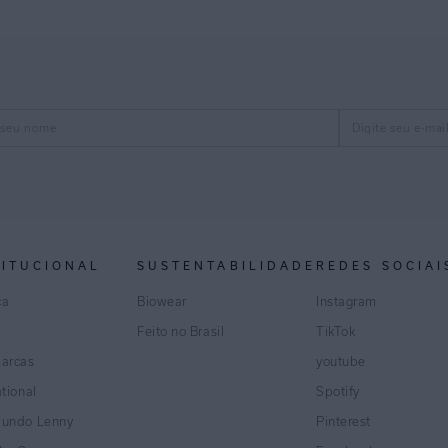
TITUCIONAL
SUSTENTABILIDADE
REDES SOCIAI
ca
Biowear
Instagram
Feito no Brasil
TikTok
marcas
youtube
ational
Spotify
Mundo Lenny
Pinterest