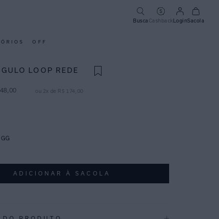
Busca
Cashback
Login
Sacola
SÓRIOS
OFF
NGULO LOOP REDE
48
,
00
ou
2
x de
R$
174
,
00
GG
ADICIONAR À SACOLA
 DO PRODUTO