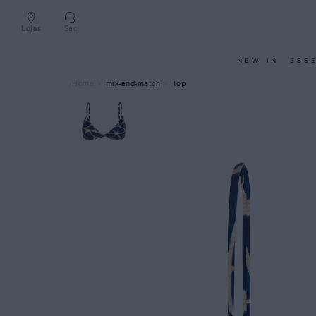
Lojas
Sac
NEW IN
ESS
mix-and-match
Top