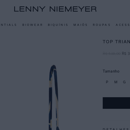
ENTIALS
BIOWEAR
BIQUÍNIS
MAIÔS
ROUPAS
ACES
TOP TRIA
R$
538
,
00
R$
3
Tamanho
P
M
G
DETALHES