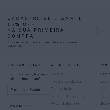
CADASTRE-SE E GANHE
15% OFF
NA SUA PRIMEIRA
COMPRA
*Cupom não acumulativo com outras promoções e
descontos
NOSSAS LOJAS
ATENDIMENTO
INS
Contato
A Mar
Encontre a Lenny Niemeyer
mais próxima de você
Trocas e Devoluções
Lojas
Termos de Uso
Multi
Escolha seu Estado
Perguntas Frequentes
Intern
São Paulo
Personal Shoppper
Blog 
PAGAMENTO
Rio de Janeiro