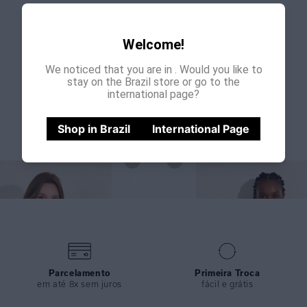
Welcome!
We noticed that you are in
. Would you like to
stay on the Brazil store or go to the
international page?
Shop in Brazil
International Page
OP ESCALA E CALÇA LOOP ESCALA
TOP LENÇO LOOP BODRUM E CALÇ
Parcelamento
Primeira Troca
em até 8x sem juros
fácil e grátis