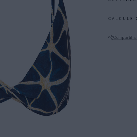
REF:
48100915
CALCULE 
ESPECIFI
COLEÇÃO
:
Compartilha
COMPOSI
Não sei meu CE