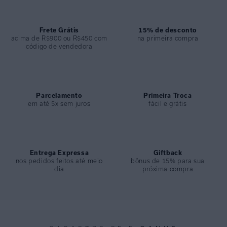
acessórios da marca.
ESPECIFICAÇÕES
Frete Grátis
15% de desconto
acima de R$900 ou R$450 com
na primeira compra
COLEÇÃO
:
Verão 2025
código de vendedora
COMPOSIÇÃO
:
75%viscose 25% Linho
Parcelamento
Primeira Troca
em até 5x sem juros
fácil e grátis
Entrega Expressa
Giftback
nos pedidos feitos até meio
bônus de 15% para sua
dia
próxima compra