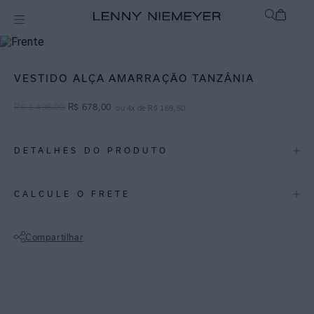
Off
Vestidos / Macacões
VESTIDO ALÇA AMARRAÇÃO TANZÂNIA
R$
1
.
498
,
00
R$
678
,
00
ou
4
x de
R$
169
,
50
DETALHES DO PRODUTO
REF:
27020114.3812
CALCULE O FRETE
Tanzânia: Uma listra geométrica com efeito Ikat, a estampa Tanzânia
conta com um barrado gráfico em preto.
Compartilhar
Vestido em cambraia de linho com viscose e comprimento longo.
Não sei meu CEP
Possui elástico na cintura e alça que cruza nas costas e amarra na
cintura, garantindo elegância e sofisticação ao visual. Você pode usar
o vestido em ocasiões especiais do dia e da noite combinando com