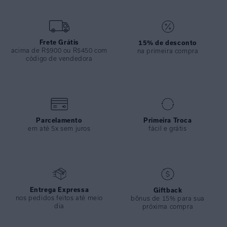
proporcionando conforto e estilo. Ideal para quem busca um visual
leve e sofisticado.
ESPECIFICAÇÕES
Frete Grátis
15% de desconto
acima de R$900 ou R$450 com
COLEÇÃO
:
Verão 2025
na primeira compra
código de vendedora
COMPOSIÇÃO
:
75%viscose 25% Linho
Parcelamento
Primeira Troca
em até 5x sem juros
fácil e grátis
Entrega Expressa
Giftback
nos pedidos feitos até meio
bônus de 15% para sua
dia
próxima compra