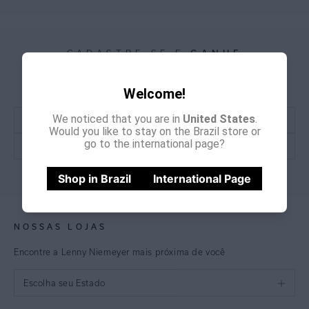
GANHE
CADASTRE-SE E
15% OFF
NA PRIMEIRA COMPRA
*Cupom não acumulativo com outras promoções e descontos
Welcome!
We noticed that you are in
United States
.
Would you like to stay on the Brazil store or
go to the international page?
CADASTRE-SE
Shop in Brazil
International Page
NOSSAS LOJAS
Encontre a Lenny Niemeyer mais próxima de você
Escolha seu Estado