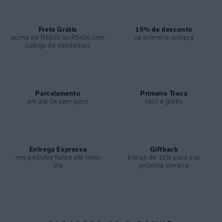
ESPECIFICAÇÕES
COLEÇÃO
:
Verão 2025
COMPOSIÇÃO
Frete Grátis
:
75%viscose 25% Linho
15% de desconto
acima de R$900 ou R$450 com
na primeira compra
código de vendedora
Parcelamento
Primeira Troca
em até 5x sem juros
fácil e grátis
Entrega Expressa
Giftback
nos pedidos feitos até meio
bônus de 15% para sua
dia
próxima compra