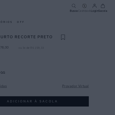
Busca
Cashback
Login
Sacola
SÓRIOS
OFF
CURTO RECORTE PRETO
78
,
00
ou
3
x de
R$
159
,
33
GG
idas
Provador Virtual
ADICIONAR À SACOLA