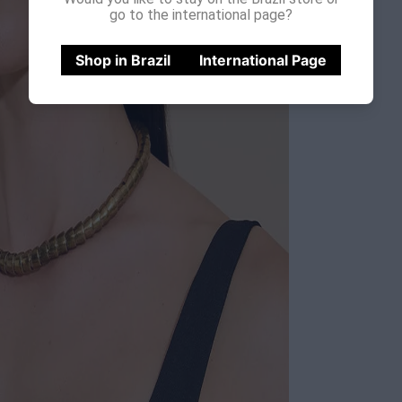
go to the international page?
Shop in Brazil
International Page