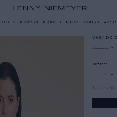
ENTIALS
BIOWEAR
BIQUÍNIS
MAIÔS
ROUPAS
ACES
VESTIDO 
R$
958
,
00
R$
4
Tamanho
P
M
G
Tabela de Med