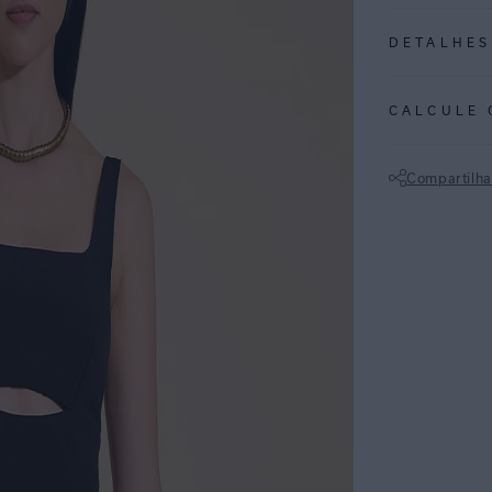
DETALHES
REF:
27020363
CALCULE 
PRETO: Cor vers
vão do dia à noi
Compartilha
Vestido curto e
Não sei meu CE
do joelho, detal
posterior. Seu 
prático que pod
ESPECIFI
COLEÇÃO
:
COMPOSI