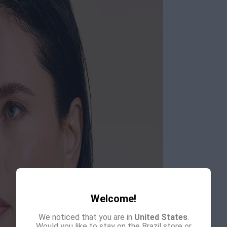
Welcome!
We noticed that you are in
United States
.
Would you like to stay on the Brazil store or