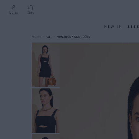
Lojas
Sac
NEW IN
ESS
Off
Vestidos / Macacões