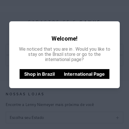
CADASTRE-SE E
GANHE
15% OFF
NA PRIMEIRA COMPRA
*Cupom não acumulativo com outras promoções e descontos
Welcome!
We noticed that you are in
. Would you like to
stay on the Brazil store or go to the
international page?
CADASTRE-SE
Shop in Brazil
International Page
NOSSAS LOJAS
Encontre a Lenny Niemeyer mais próxima de você
Escolha seu Estado