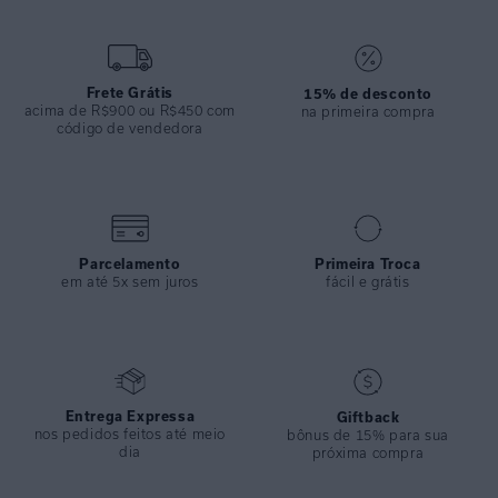
ou fim de tarde para dar um toque de modernidade ao visual.
ESPECIFICAÇÕES
COLEÇÃO
:
Verão 2025
Frete Grátis
15% de desconto
acima de R$900 ou R$450 com
na primeira compra
COMPOSIÇÃO
:
100% Seda
código de vendedora
Parcelamento
Primeira Troca
em até 5x sem juros
fácil e grátis
Entrega Expressa
Giftback
nos pedidos feitos até meio
bônus de 15% para sua
dia
próxima compra