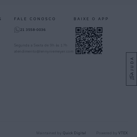
S
FALE CONOSCO
BAIXE O APP
21 3558-0036
Segunda a Sexta de 9h às 17h
atendimento@lennyniemeyer.com
AJUDA
Maintained by
Quick Digital
Powered by
VTEX