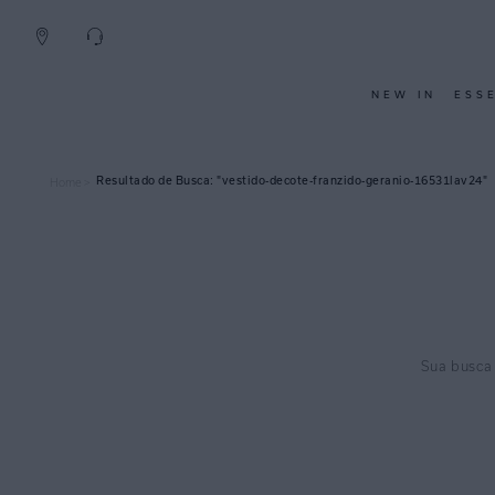
NEW IN
ESS
vestido-decote-franzido-geranio-16531lav24
Home >