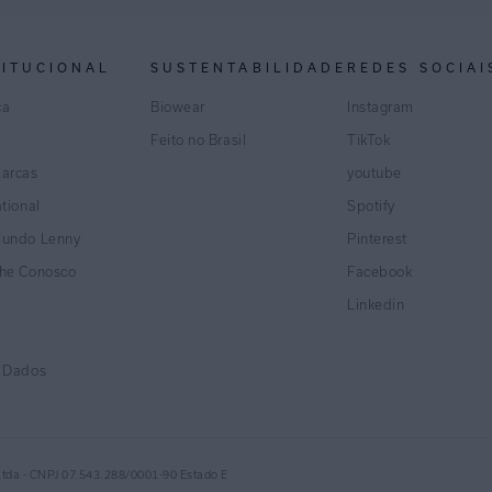
TITUCIONAL
SUSTENTABILIDADE
REDES SOCIAI
ca
Biowear
Instagram
Feito no Brasil
TikTok
marcas
youtube
ational
Spotify
Mundo Lenny
Pinterest
lhe Conosco
Facebook
Linkedin
e Dados
Ltda - CNPJ 07.543.288/0001-90 Estado E