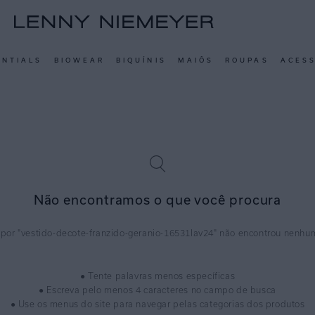
ENTIALS
BIOWEAR
BIQUÍNIS
MAIÔS
ROUPAS
ACES
Não encontramos o que você procura
vestido-decote-franzido-geranio-16531lav24
● Tente palavras menos específicas
● Escreva pelo menos 4 caracteres no campo de busca
● Use os menus do site para navegar pelas categorias dos produtos