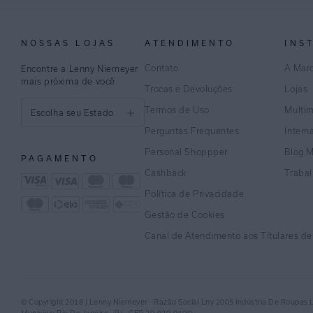
NOSSAS LOJAS
ATENDIMENTO
INS
Contato
A Mar
Encontre a Lenny Niemeyer
mais próxima de você
Trocas e Devoluções
Lojas
Termos de Uso
Multi
Escolha seu Estado
Perguntas Frequentes
Intern
São Paulo
Personal Shoppper
Blog 
PAGAMENTO
Rio de Janeiro
Cashback
Traba
Política de Privacidade
Minas Gerais
Gestão de Cookies
Espírito Santo
Canal de Atendimento aos Títulares d
Bahia
Pernambuco
© Copyright 2018 | Lenny Niemeyer - Razão Social Lny 2005 Indústria De Roupas 
Distrito Federal