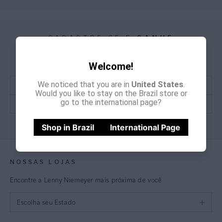
CADASTRE-SE E
GANHE
15% OFF
NA PRIMEIRA COMPRA
*Cupom não acumulativo com outras promoções e descontos
Welcome!
We noticed that you are in
United States
.
Would you like to stay on the Brazil store or
go to the international page?
CADASTRE-SE
Shop in Brazil
International Page
NOSSAS LOJAS
Encontre a Lenny Niemeyer mais próxima de você
Escolha seu Estado