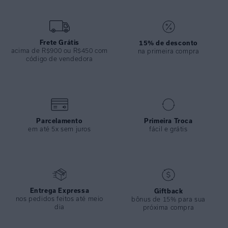
ESPECIFICAÇÕES
COLEÇÃO
:
Verão 2025
COMPOSIÇÃO
:
100% Seda
Frete Grátis
15% de desconto
acima de R$900 ou R$450 com
na primeira compra
código de vendedora
Parcelamento
Primeira Troca
em até 5x sem juros
fácil e grátis
Entrega Expressa
Giftback
nos pedidos feitos até meio
bônus de 15% para sua
dia
próxima compra