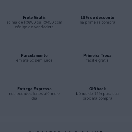
ESPECIFICAÇÕES
COLEÇÃO
:
Desfile 2025
Frete Grátis
15% de desconto
acima de R$900 ou R$450 com
na primeira compra
COMPOSIÇÃO
:
95% Seda 5% Elastano
código de vendedora
Parcelamento
Primeira Troca
em até 5x sem juros
fácil e grátis
Entrega Expressa
Giftback
nos pedidos feitos até meio
bônus de 15% para sua
dia
próxima compra