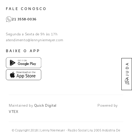
Paraná
Gestão de Cookies
Instagram
FALE CONOSCO
TikTok
21 3558-0036
Facebook
Pinterest
Segunda a Sexta de 9h às 17h
Linkedin
atendimento@lennyniemeyer.com
youtube
BAIXE O APP
Spotify
AJUDA
Maintained by
Quick Digital
Powered by
VTEX
© Copyright 2018 | Lenny Niemeyer - Razão Social Lny 2005 Indústria De