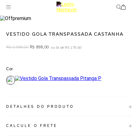
Off
Roupas
VESTIDO GOLA TRANSPASSADA CASTANHA
R$
1
.
998
,
00
R$
898
,
00
ou
5
x de
R$
179
,
60
Cor
DETALHES DO PRODUTO
REF:
27020377.3884
CALCULE O FRETE
Vestido longo em Jersey, com transpasse na frente e detalhe vazado