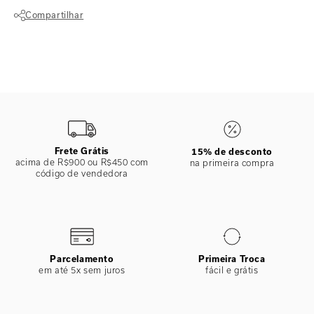
logo acima da cintura. Possui modelagem da saia mais ajustada, com
Compartilhar
recorte na cintura e zíper nas costas. O vestido é perfeito para criar
uma silhueta sofisticada e ideal para ocasiões especiais. Super
Não sei meu CEP
confortável, ele garante um look elegante, permitindo que você se
sinta confiante em qualquer evento.
ESPECIFICAÇÕES
COLEÇÃO
:
Desfile 2025
COMPOSIÇÃO
:
100% Viscose
Frete Grátis
15% de desconto
acima de R$900 ou R$450 com
na primeira compra
código de vendedora
Parcelamento
Primeira Troca
em até 5x sem juros
fácil e grátis