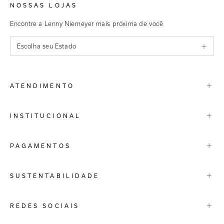
NOSSAS LOJAS
Encontre a Lenny Niemeyer mais próxima de você
Escolha seu Estado
São Paulo
+
ATENDIMENTO
Rio de Janeiro
Minas Gerais
Contato
+
INSTITUCIONAL
Trocas e Devoluções
Espirito Santo
Termos de Uso
A Marca
+
PAGAMENTOS
Bahia
Perguntas Frequentes
Lojas
Pernambuco
Personal Shoppper
Multimarcas
+
SUSTENTABILIDADE
Cashback
International
Distrito Federal
Política de Privacidade
Blog Mundo Lenny
Biowear
+
REDES SOCIAIS
Goiás
Trabalhe Conosco
Feito no Brasil