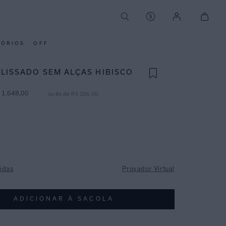
SÓRIOS
OFF
PLISSADO SEM ALÇAS HIBISCO
1
.
648
,
00
ou
8
x de
R$
206
,
00
idas
Provador Virtual
ADICIONAR À SACOLA