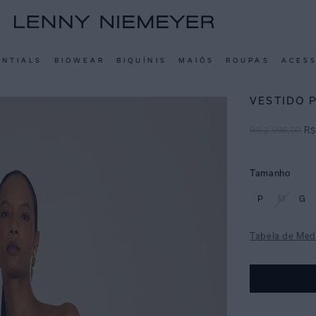
ENTIALS
BIOWEAR
BIQUÍNIS
MAIÔS
ROUPAS
ACES
VESTIDO 
R$
2
.
998
,
00
R$
Tamanho
P
M
G
Tabela de Med