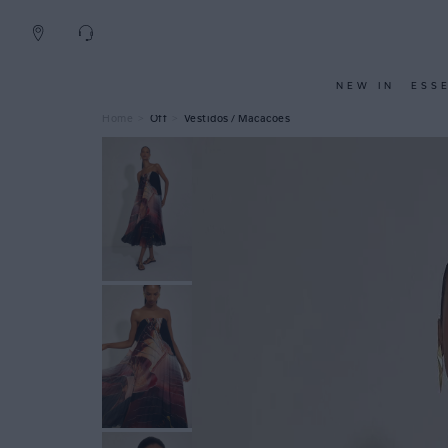
NEW IN
ESS
Off
Vestidos / Macacões