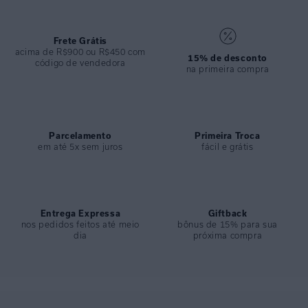
• Modelagem assimétrica de um ombro só com caimento acinturado.
• Comprimento cropped com fendas laterais.
• Fechamento por zíper lateral para melhor ajuste.
Frete Grátis
• Ideal para produções modernas, elegantes e femininas.
acima de R$900 ou R$450 com
15% de desconto
código de vendedora
na primeira compra
ESPECIFICAÇÕES
COLEÇÃO
:
Inverno 2026
COMPOSIÇÃO
:
70%viscose 30%linho
Parcelamento
Primeira Troca
em até 5x sem juros
fácil e grátis
Entrega Expressa
Giftback
nos pedidos feitos até meio
bônus de 15% para sua
dia
próxima compra