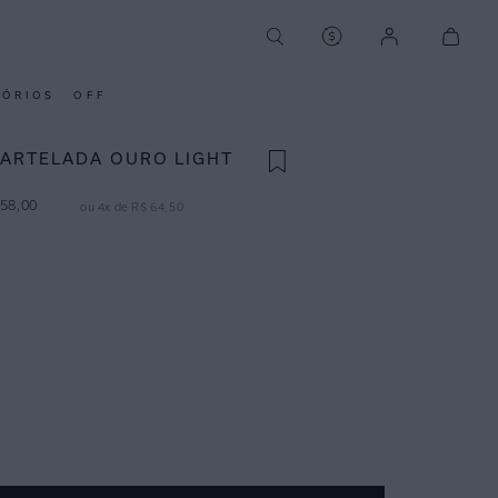
SÓRIOS
OFF
ARTELADA OURO LIGHT
58
,
00
ou
4
x de
R$
64
,
50