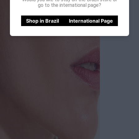
go to the international page?
Shop in Brazil
International Page