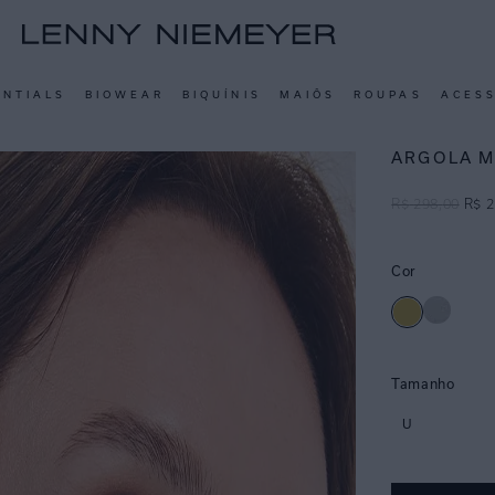
ENTIALS
BIOWEAR
BIQUÍNIS
MAIÔS
ROUPAS
ACES
ARGOLA M
R$
298
,
00
R$
2
Cor
Tamanho
U