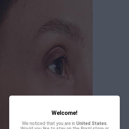
Welcome!
We noticed that you are in
United States
.
Would you like to stay on the Brazil store or