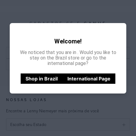
GANHE
CADASTRE-SE E
15% OFF
NA PRIMEIRA COMPRA
*Cupom não acumulativo com outras promoções e descontos
Welcome!
We noticed that you are in
. Would you like to
stay on the Brazil store or go to the
international page?
CADASTRE-SE
Shop in Brazil
International Page
NOSSAS LOJAS
Encontre a Lenny Niemeyer mais próxima de você
Escolha seu Estado