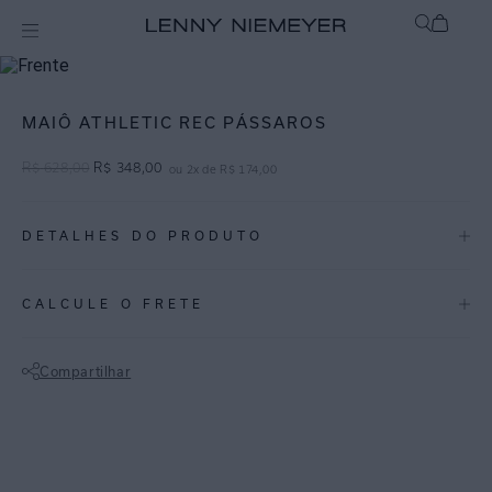
Off
Maiôs
MAIÔ ATHLETIC REC PÁSSAROS
R$
628
,
00
R$
348
,
00
ou
2
x de
R$
174
,
00
DETALHES DO PRODUTO
REF:
48020335.3874
CALCULE O FRETE
PÁSSAROS: Inspirada na fauna e flora do Rio de Janeiro, a estampa
traz elementos de ilustração botânica numa coloração clássica de azul
Compartilhar
e off.
Não sei meu CEP
Maiô em lycra reciclada com proteção UV FPU 50+. Possui decote
reto, alças finas e bojo removível. Uma peça indispensável para looks
elegantes que transita também em ocasiões urbanas quando usado