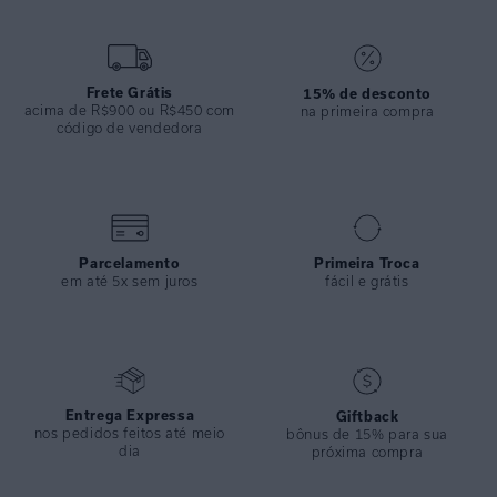
como body. Une conforto com ar esportivo.
ESPECIFICAÇÕES
COLEÇÃO
:
Inverno 2025
Frete Grátis
15% de desconto
acima de R$900 ou R$450 com
na primeira compra
COMPOSIÇÃO
:
82% Poliamida 18%elastano
código de vendedora
Parcelamento
Primeira Troca
em até 5x sem juros
fácil e grátis
Entrega Expressa
Giftback
nos pedidos feitos até meio
bônus de 15% para sua
dia
próxima compra