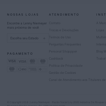
NOSSAS LOJAS
ATENDIMENTO
INS
Contato
A Mar
Encontre a Lenny Niemeyer
mais próxima de você
Trocas e Devoluções
Lojas
Termos de Uso
Multi
Escolha seu Estado
Perguntas Frequentes
Intern
São Paulo
Personal Shoppper
Blog 
PAGAMENTO
Rio de Janeiro
Cashback
Traba
Política de Privacidade
Minas Gerais
Gestão de Cookies
Espírito Santo
Canal de Atendimento aos Títulares d
Bahia
Pernambuco
© Copyright 2018 | Lenny Niemeyer - Razão Social Lny 2005 Indústria De Roupas 
Distrito Federal