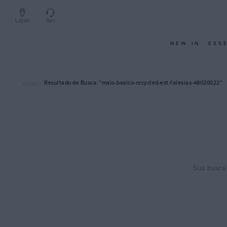
Lojas
Sac
NEW IN
ESS
maio-basico-recycled-est-falesias-48020022
Home >