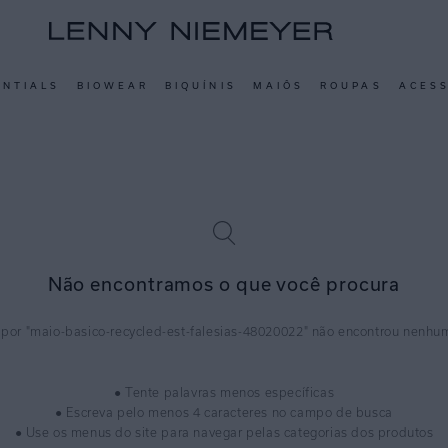
ENTIALS
BIOWEAR
BIQUÍNIS
MAIÔS
ROUPAS
ACES
Não encontramos o que você procura
maio-basico-recycled-est-falesias-48020022
● Tente palavras menos específicas
● Escreva pelo menos 4 caracteres no campo de busca
● Use os menus do site para navegar pelas categorias dos produtos