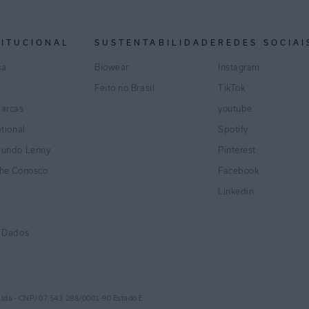
TITUCIONAL
SUSTENTABILIDADE
REDES SOCIAI
ca
Biowear
Instagram
Feito no Brasil
TikTok
marcas
youtube
ational
Spotify
Mundo Lenny
Pinterest
lhe Conosco
Facebook
Linkedin
e Dados
Ltda - CNPJ 07.543.288/0001-90 Estado E