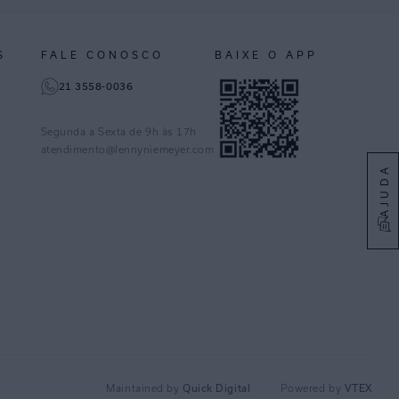
S
FALE CONOSCO
BAIXE O APP
21 3558-0036
Segunda a Sexta de 9h às 17h
atendimento@lennyniemeyer.com
AJUDA
Quick Digital
VTEX
Maintained by
Powered by