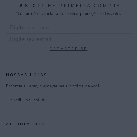
15% OFF
NA PRIMEIRA COMPRA
*Cupom não acumulativo com outras promoções e descontos
CADASTRE-SE
NOSSAS LOJAS
Encontre a Lenny Niemeyer mais próxima de você
Escolha seu Estado
São Paulo
+
ATENDIMENTO
Rio de Janeiro
Minas Gerais