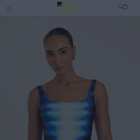
Off
Maiôs