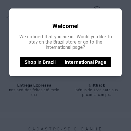
Frete Grátis
acima de R$900 ou R$450 com
15% de desconto
código de vendedora
na primeira compra
Welcome!
We noticed that you are in
. Would you like to
stay on the Brazil store or go to the
international page?
Parcelamento
Primeira Troca
em até 5x sem juros
fácil e grátis
Shop in Brazil
International Page
Entrega Expressa
Giftback
nos pedidos feitos até meio
bônus de 15% para sua
dia
próxima compra
GANHE
CADASTRE-SE E