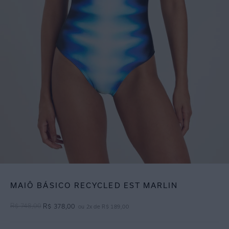
MAIÔ BÁSICO RECYCLED EST MARLIN
R$
748
,
00
R$
378
,
00
ou
2
x de
R$
189
,
00