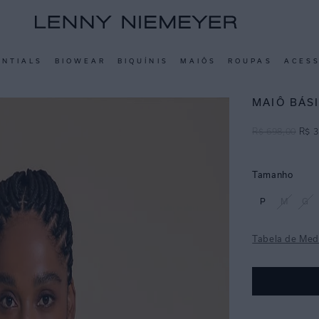
ENTIALS
BIOWEAR
BIQUÍNIS
MAIÔS
ROUPAS
ACES
MAIÔ BÁS
R$
698
,
00
R$
3
Tamanho
P
M
G
Tabela de Med