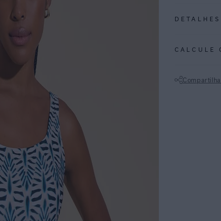
DETALHES
REF:
48020381
CALCULE 
YUCCA: A estamp
formas das folh
Compartilha
Maiô básico em
Não sei meu CE
clássica e muito
nas costas que 
Uma ótima opção
como em ativida
ESPECIFI
COLEÇÃO
:
COMPOSI