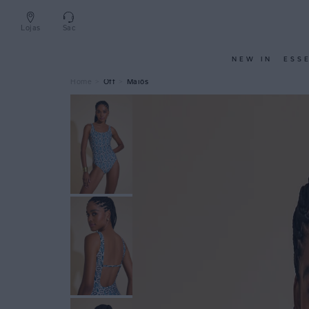
Lojas
Sac
NEW IN
ESS
Off
Maiôs