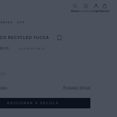
Busca
Cashback
Login
Sacola
SÓRIOS
OFF
ICO RECYCLED YUCCA
88
,
00
ou
2
x de
R$
194
,
00
GG
idas
Provador Virtual
ADICIONAR À SACOLA