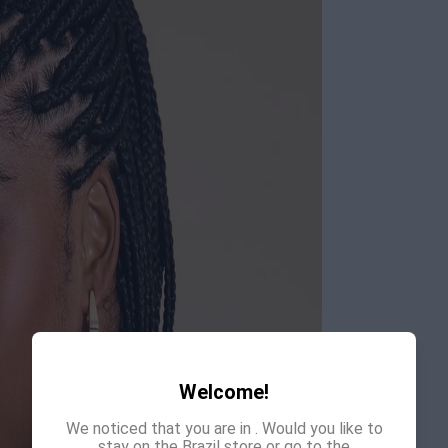
Welcome!
We noticed that you are in
. Would you like to
stay on the Brazil store or go to the