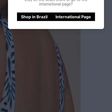
international page?
Shop in Brazil
International Page