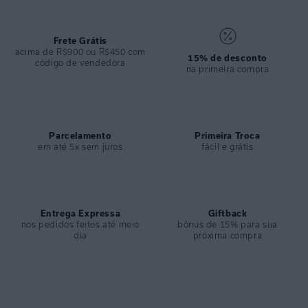
ESPECIFICAÇÕES
COLEÇÃO
:
Desfile 2025
COMPOSIÇÃO
Frete Grátis
:
92,3% Poliamida - 7,7% Elastano
acima de R$900 ou R$450 com
15% de desconto
código de vendedora
na primeira compra
Parcelamento
Primeira Troca
em até 5x sem juros
fácil e grátis
Entrega Expressa
Giftback
nos pedidos feitos até meio
bônus de 15% para sua
dia
próxima compra