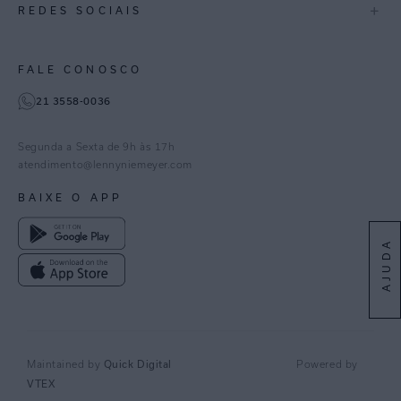
+
REDES SOCIAIS
Goiás
Trabalhe Conosco
Feito no Brasil
Paraná
Gestão de Cookies
Instagram
FALE CONOSCO
TikTok
21 3558-0036
Facebook
Pinterest
Segunda a Sexta de 9h às 17h
Linkedin
atendimento@lennyniemeyer.com
youtube
BAIXE O APP
Spotify
AJUDA
Quick Digital
Maintained by
Powered by
VTEX