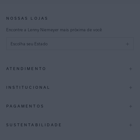
NOSSAS LOJAS
Encontre a Lenny Niemeyer mais próxima de você
Escolha seu Estado
São Paulo
+
ATENDIMENTO
Rio de Janeiro
Minas Gerais
Contato
+
INSTITUCIONAL
Trocas e Devoluções
Espirito Santo
Termos de Uso
A Marca
+
PAGAMENTOS
Bahia
Perguntas Frequentes
Lojas
Pernambuco
Personal Shoppper
Multimarcas
+
SUSTENTABILIDADE
Cashback
International
Distrito Federal
Política de Privacidade
Blog Mundo Lenny
Biowear