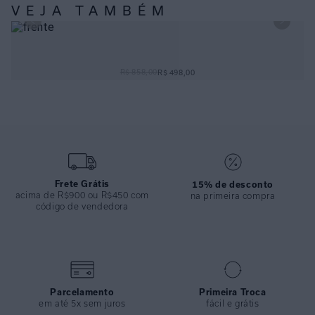
- Tem bojo removível;
VEJA TAMBÉM
- Equilibrando conforto e sofisticação em uma peça moderna que
pode ser usada tanto na praia quanto em composições urbanas como
body.
MAIÔ OMBRO SLIM FORMENTERA
R$ 858,00
R$ 498,00
ESPECIFICAÇÕES
COLEÇÃO
:
Verão 2026
COMPOSIÇÃO
:
82% Poliamida 18%elastano
Frete Grátis
15% de desconto
acima de R$900 ou R$450 com
na primeira compra
código de vendedora
Parcelamento
Primeira Troca
em até 5x sem juros
fácil e grátis