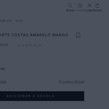
Busca
Cashback
Login
Sacola
SÓRIOS
OFF
ORTE COSTAS AMARELO MANGO
58
,
00
ou
3
x de
R$
152
,
66
GG
idas
Provador Virtual
ADICIONAR À SACOLA