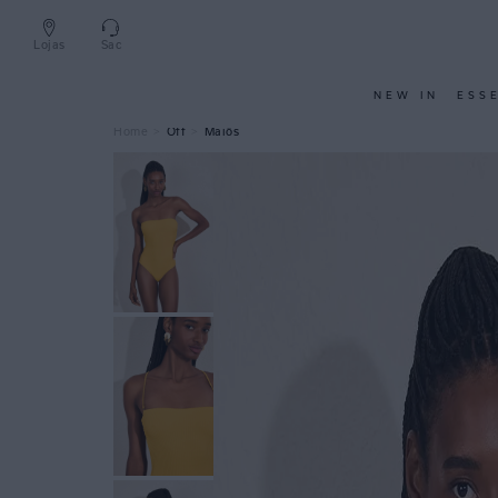
Lojas
Sac
NEW IN
ESS
Off
Maiôs