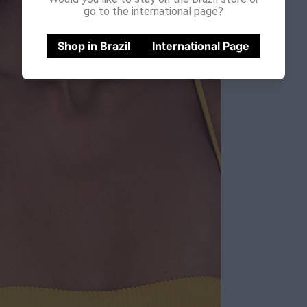
go to the international page?
Shop in Brazil
International Page