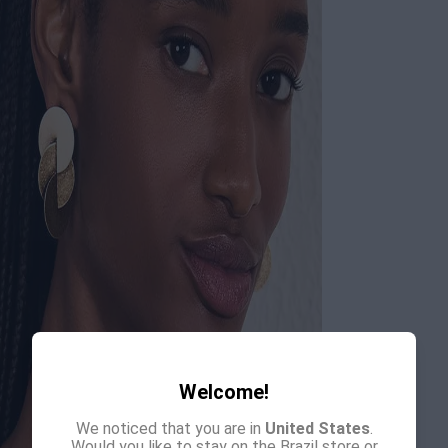
Welcome!
We noticed that you are in
United States
.
Would you like to stay on the Brazil store or