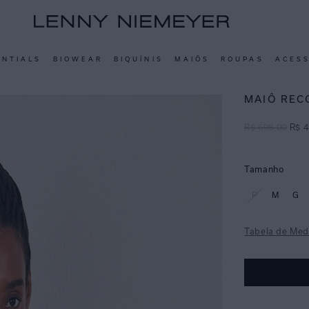
ENTIALS
BIOWEAR
BIQUÍNIS
MAIÔS
ROUPAS
ACES
MAIÔ REC
R$
698
,
00
R$
4
Tamanho
P
M
G
Tabela de Med