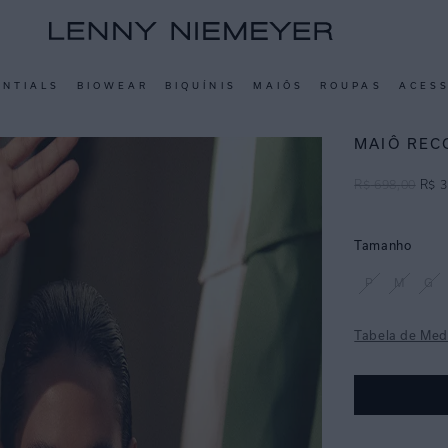
ENTIALS
BIOWEAR
BIQUÍNIS
MAIÔS
ROUPAS
ACES
MAIÔ REC
R$
698
,
00
R$
3
Tamanho
P
M
G
Tabela de Med