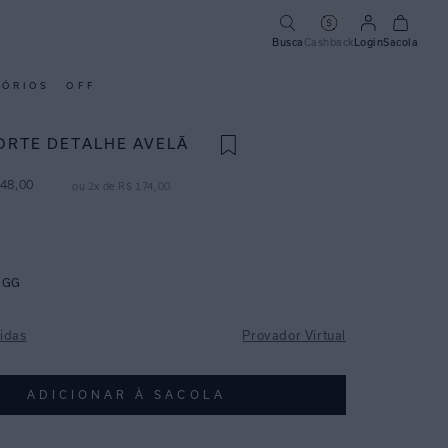
Busca
Cashback
Login
Sacola
SÓRIOS
OFF
ORTE DETALHE AVELÃ
48
,
00
ou
2
x de
R$
174
,
00
GG
idas
Provador Virtual
ADICIONAR À SACOLA