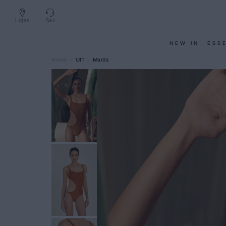
Lojas
Sac
NEW IN
ESS
Off
Maiôs