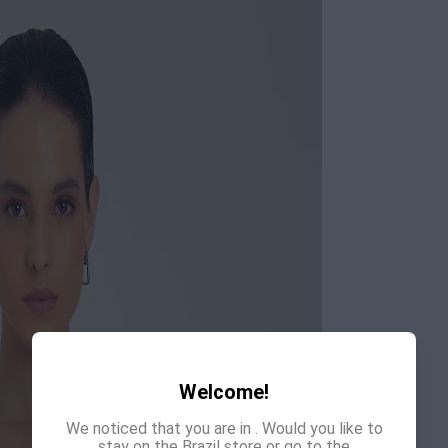
Welcome!
We noticed that you are in
. Would you like to
stay on the Brazil store or go to the