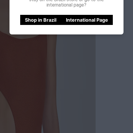
international page?
Shop in Brazil
International Page