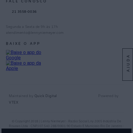
FALE CONOSCO
TikTok
21 3558-0036
Facebook
Pinterest
Segunda a Sexta de 9h às 17h
Linkedin
atendimento@lennyniemeyer.com
youtube
BAIXE O APP
Spotify
AJUDA
Quick Digital
Maintained by
Powered by
VTEX
© Copyright 2018 | Lenny Niemeyer - Razão Social Lny 2005 Indústria De
Roupas Ltda - CNPJ 07.543.288/0001-90 Estado E Municipio Rio De Janeiro -
RJ - CEP 20.920-040©