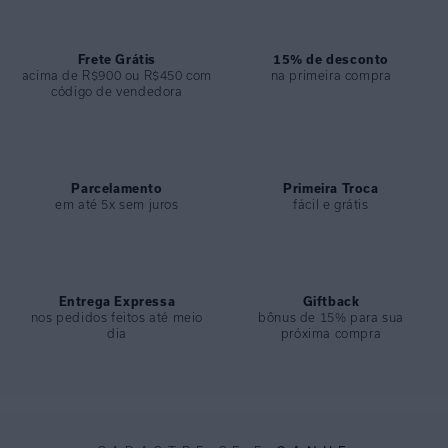
ESPECIFICAÇÕES
COLEÇÃO
:
Inverno 2026
Frete Grátis
15% de desconto
acima de R$900 ou R$450 com
na primeira compra
COMPOSIÇÃO
:
74%poliamida 26%elastano
código de vendedora
Parcelamento
Primeira Troca
em até 5x sem juros
fácil e grátis
Entrega Expressa
Giftback
nos pedidos feitos até meio
bônus de 15% para sua
dia
próxima compra