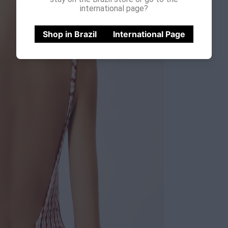
international page?
Shop in Brazil
International Page