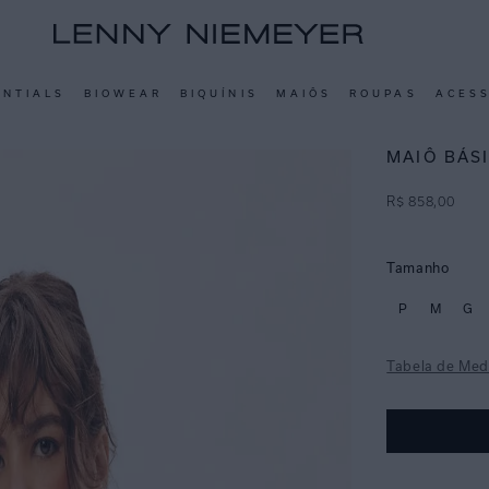
ENTIALS
BIOWEAR
BIQUÍNIS
MAIÔS
ROUPAS
ACES
MAIÔ BÁS
R$
858
,
00
Tamanho
P
M
G
Tabela de Med