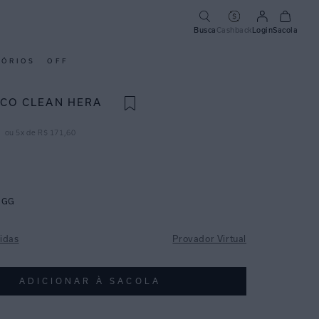
Busca
Cashback
Login
Sacola
SÓRIOS
OFF
ICO CLEAN HERA
ou
5
x de
R$
171
,
60
GG
idas
Provador Virtual
ADICIONAR À SACOLA