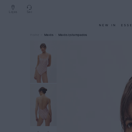
Lojas
Sac
NEW IN
ESS
Maiôs
Maiôs Estampados