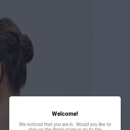
Welcome!
We noticed that you are in
. Would you like to
stay on the Brazil store or go to the