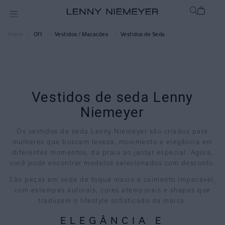
Off
Vestidos / Macacões
Vestidos de Seda
Vestidos de seda Lenny
Niemeyer
Os vestidos de seda Lenny Niemeyer são criados para
mulheres que buscam leveza, movimento e elegância em
diferentes momentos, da praia ao jantar especial. Agora,
você pode encontrar modelos selecionados com desconto.
São peças em seda de toque macio e caimento impecável,
com estampas autorais, cores atemporais e shapes que
traduzem o lifestyle sofisticado da marca.
ELEGÂNCIA E