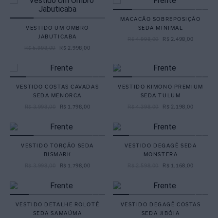
MACACÃO SOBREPOSIÇÃO
VESTIDO UM OMBRO
SEDA MINIMAL
JABUTICABA
R$
4
.
998
,
00
R$
2
.
498
,
00
R$
5
.
998
,
00
R$
2
.
998
,
00
VESTIDO COSTAS CAVADAS
VESTIDO KIMONO PREMIUM
SEDA MENORCA
SEDA TULUM
R$
3
.
998
,
00
R$
1
.
798
,
00
R$
4
.
398
,
00
R$
2
.
198
,
00
VESTIDO TORÇÃO SEDA
VESTIDO DEGAGÊ SEDA
BISMARK
MONSTERA
R$
3
.
998
,
00
R$
1
.
798
,
00
R$
2
.
598
,
00
R$
1
.
168
,
00
VESTIDO DETALHE ROLOTÊ
VESTIDO DEGAGÊ COSTAS
SEDA SAMAÚMA
SEDA JIBÓIA