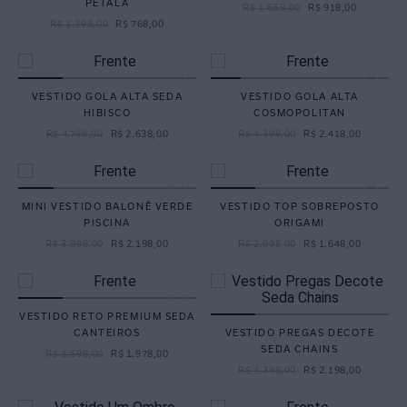
PETALA
R$
1
.
658
,
00
R$
918
,
00
são pensados também para ambientes urbanos e eventos
R$
1
.
398
,
00
R$
768
,
00
sociais.
A seda é confortável em dias quentes?
Sim. A seda é leve, fresca e permite melhor
VESTIDO GOLA ALTA SEDA
VESTIDO GOLA ALTA
respirabilidade, sendo uma ótima escolha para dias
HIBISCO
COSMOPOLITAN
quentes.
R$
4
.
798
,
00
R$
2
.
638
,
00
R$
4
.
398
,
00
R$
2
.
418
,
00
Vestido de seda valoriza diferentes corpos?
A fluidez da seda acompanha o movimento do corpo,
ajudando a alongar a silhueta e criar um visual elegante
em diferentes biotipos.
MINI VESTIDO BALONÊ VERDE
VESTIDO TOP SOBREPOSTO
PISCINA
ORIGAMI
R$
3
.
998
,
00
R$
2
.
198
,
00
R$
2
.
998
,
00
R$
1
.
648
,
00
VESTIDO RETO PREMIUM SEDA
CANTEIROS
VESTIDO PREGAS DECOTE
SEDA CHAINS
R$
3
.
598
,
00
R$
1
.
978
,
00
R$
4
.
398
,
00
R$
2
.
198
,
00