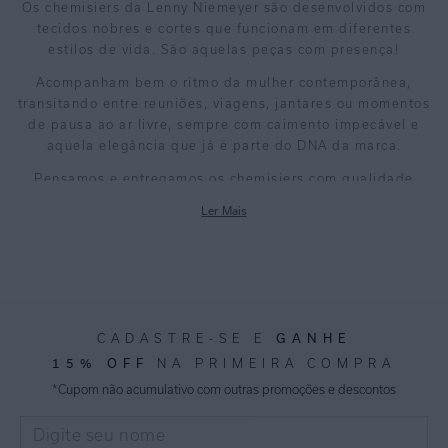
Os chemisiers da Lenny Niemeyer são desenvolvidos com
tecidos nobres e cortes que funcionam em diferentes
estilos de vida. São aquelas peças com presença!
Acompanham bem o ritmo da mulher contemporânea,
transitando entre reuniões, viagens, jantares ou momentos
de pausa ao ar livre, sempre com caimento impecável e
aquela elegância que já é parte do DNA da marca.
Pensamos e entregamos os chemisiers com qualidade
premium que se nota no toque e se sente no vestir. Se
Ler Mais
você procura uma peça curinga e versátil, comece por aqui.
Veja como você pode vestir os chemisiers Lenny Niemeyer.
CHEMISIERS SOFISTICADOS
O chemisier é daquelas peças que viram curingas de
GANHE
CADASTRE-SE E
guarda-roupa, porque funciona como vestido,
15% OFF
NA PRIMEIRA COMPRA
sobreposição ou até como saída de praia, sem perder o
*Cupom não acumulativo com outras promoções e descontos
visual sofisticado.
Modelos como o
chemisier longo preto
trazem
personalidade ao look para produções mais minimalistas,