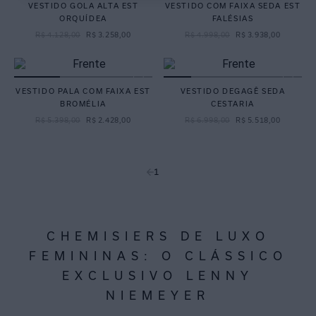
VESTIDO GOLA ALTA EST
VESTIDO COM FAIXA SEDA EST
ORQUÍDEA
FALÉSIAS
R$
4
.
128
,
00
R$
3
.
258
,
00
R$
4
.
998
,
00
R$
3
.
938
,
00
VESTIDO PALA COM FAIXA EST
VESTIDO DEGAGÊ SEDA
BROMÉLIA
CESTARIA
R$
5
.
398
,
00
R$
2
.
428
,
00
R$
6
.
998
,
00
R$
5
.
518
,
00
1
CHEMISIERS DE LUXO
FEMININAS: O CLÁSSICO
EXCLUSIVO LENNY
NIEMEYER