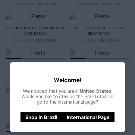
R$
3
.
598
,
00
R$
1
.
618
,
00
R$
5
.
398
,
00
R$
2
.
428
,
00
VESTIDO ALÇA CRUZADA SEDA
VESTIDO DECOTE COSTAS
CORUMBAU
SEDA SINOP
R$
4
.
398
,
00
R$
1
.
978
,
00
R$
3
.
998
,
00
R$
1
.
798
,
00
VESTIDO PREGA CENTRAL
VESTIDO AMARRAÇÃO
SEDA CASABLANCA
PESCOÇO SEDA PAROS
R$
5
.
498
,
00
R$
2
.
478
,
00
R$
2
.
998
,
00
R$
1
.
348
,
00
Welcome!
We noticed that you are in
United States
.
Would you like to stay on the Brazil store or
VESTIDO DECOTE V
VESTIDO DECOTE LENÇO EST
go to the international page?
PROFUNDO SEDA THAI
ITACARÉ
R$
3
.
998
,
00
R$
1
.
798
,
00
R$
3
.
598
,
00
R$
1
.
618
,
00
Shop in Brazil
International Page