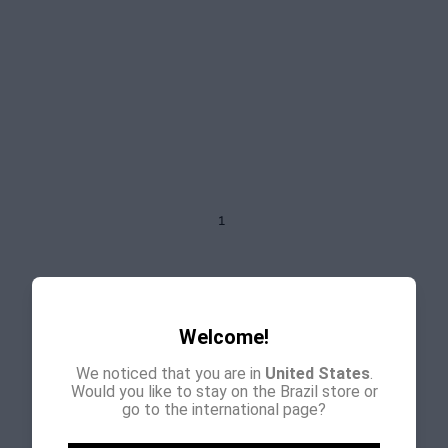
1
Welcome!
Ler Mais
We noticed that you are in
United States
.
Would you like to stay on the Brazil store or
go to the international page?