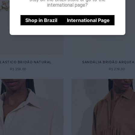
international page?
Shop in Brazil
International Page
ELASTICO BRIDÃO NATURAL
SANDÁLIA BRIDÃO ARQUEA
R$
358
,
00
R$
278
,
00