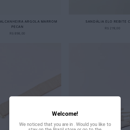
CALCANHEIRA ARGOLA MARROM
SANDÁLIA ELO REBITE 
PECAN
R$
278
,
00
R$
898
,
00
Welcome!
We noticed that you are in
. Would you like to
stay on the Brazil store or go to the