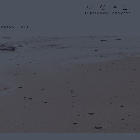
Busca
Cashback
Login
Sacola
SÓRIOS
OFF