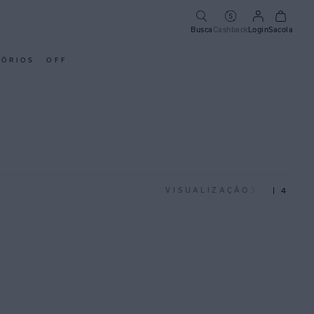
Busca
Cashback
Login
Sacola
SÓRIOS
OFF
3
4