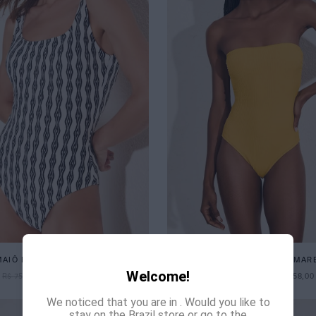
MAIÔ BÁSICO LATINA
MAIÔ RECORTE COSTAS AMAR
Welcome!
R$
758
,
00
R$
538
,
00
R$
698
,
00
R$
458
,
00
We noticed that you are in
. Would you like to
stay on the Brazil store or go to the