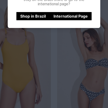
international page?
Shop in Brazil
International Page