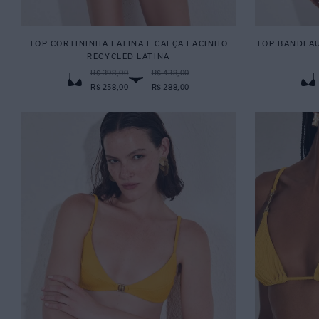
TOP CORTININHA LATINA E CALÇA LACINHO
TOP BANDEAU
RECYCLED LATINA
R$ 398,00
R$ 438,00
R$ 258,00
R$ 288,00