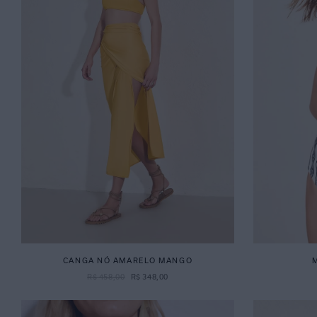
CANGA NÓ AMARELO MANGO
R$
458
,
00
R$
348
,
00