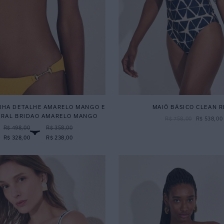
NHA DETALHE AMARELO MANGO E
MAIÔ BÁSICO CLEAN 
ERAL BRIDAO AMARELO MANGO
R$
758
,
00
R$
538
,
00
R$ 498,00
R$ 358,00
R$ 328,00
R$ 238,00