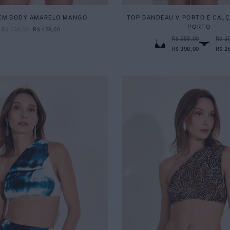
EM BODY AMARELO MANGO
TOP BANDEAU V PORTO E CAL
PORTO
R$
658
,
00
R$
428
,
00
R$ 558,00
R$ 3
R$ 398,00
R$ 2