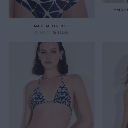
MAIÔ N
MAIÔ HALTER REDE
R$
958
,
00
R$
628
,
00