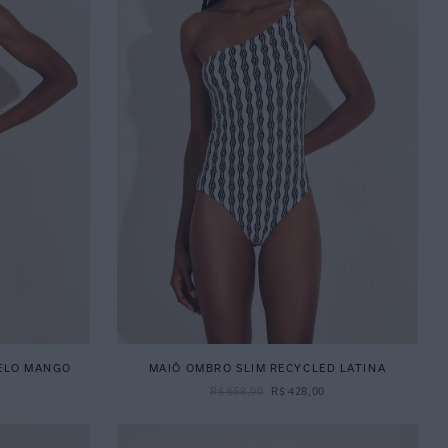
ELO MANGO
MAIÔ OMBRO SLIM RECYCLED LATINA
R$
658
,
00
R$
428
,
00