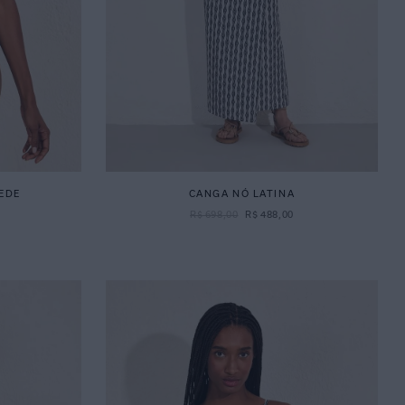
REDE
CANGA NÓ LATINA
R$
698
,
00
R$
488
,
00