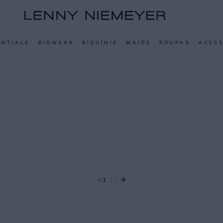
ENTIALS
BIOWEAR
BIQUÍNIS
MAIÔS
ROUPAS
ACES
1
2
3