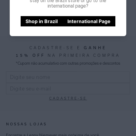
stay on the Brazil store or go to the
international page?
Ler Mais
Shop in Brazil
International Page
GANHE
CADASTRE-SE E
15% OFF
NA PRIMEIRA COMPRA
*Cupom não acumulativo com outras promoções e descontos
CADASTRE-SE
NOSSAS LOJAS
Encontre a Lenny Niemeyer mais próxima de você