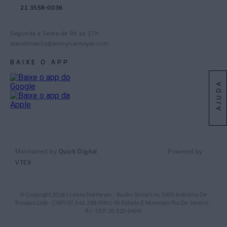
21 3558-0036
Facebook
Pinterest
Segunda a Sexta de 9h às 17h
Linkedin
atendimento@lennyniemeyer.com
youtube
BAIXE O APP
Spotify
AJUDA
Quick Digital
Maintained by
Powered by
VTEX
© Copyright 2018 | Lenny Niemeyer - Razão Social Lny 2005 Indústria De
Roupas Ltda - CNPJ 07.543.288/0001-90 Estado E Municipio Rio De Janeiro -
RJ - CEP 20.920-040©