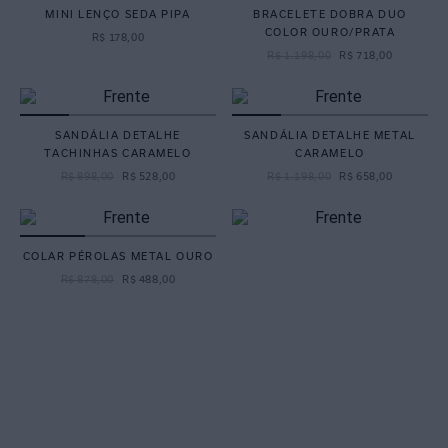
MINI LENÇO SEDA PIPA
BRACELETE DOBRA DUO
COLOR OURO/PRATA
R$
178
,
00
R$
1
.
198
,
00
R$
718
,
00
SANDÁLIA DETALHE
SANDÁLIA DETALHE METAL
TACHINHAS CARAMELO
CARAMELO
R$
898
,
00
R$
528
,
00
R$
1
.
198
,
00
R$
658
,
00
COLAR PÉROLAS METAL OURO
R$
878
,
00
R$
488
,
00