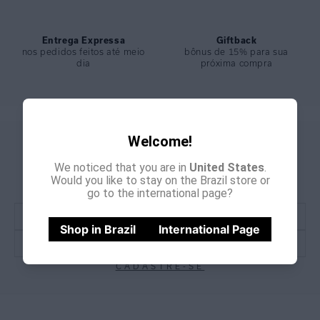
Entrega Expressa
Giftback
nos pedidos feitos até meio
bônus de 15% para sua
dia
próxima compra
Welcome!
GANHE
CADASTRE-SE E
15% OFF
We noticed that you are in
United States
.
NA PRIMEIRA COMPRA
Would you like to stay on the Brazil store or
*Cupom não acumulativo com outras promoções e descontos
go to the international page?
Shop in Brazil
International Page
CADASTRE-SE