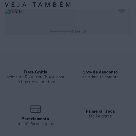
ESPECIFICAÇÕES
VEJA TAMBÉM
COLEÇÃO
:
Inverno 2024
COMPOSIÇÃO
:
100% Viscose
CHEMISIER COM FAIXA FLORESTA
R$ 1.398,00
R$ 628,00
Frete Grátis
15% de desconto
acima de R$900 ou R$450 com
na primeira compra
código de vendedora
Primeira Troca
fácil e grátis
Parcelamento
em até 5x sem juros