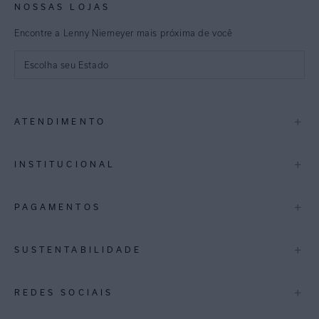
NOSSAS LOJAS
Encontre a Lenny Niemeyer mais próxima de você
Escolha seu Estado
São Paulo
+
ATENDIMENTO
Rio de Janeiro
Minas Gerais
Contato
+
INSTITUCIONAL
Trocas e Devoluções
Espirito Santo
Termos de Uso
A Marca
+
PAGAMENTOS
Bahia
Perguntas Frequentes
Lojas
Pernambuco
Personal Shoppper
Multimarcas
+
SUSTENTABILIDADE
Cashback
International
Distrito Federal
Política de Privacidade
Blog Mundo Lenny
Biowear
+
REDES SOCIAIS
Goiás
Trabalhe Conosco
Feito no Brasil