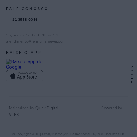
Paraná
Gestão de Cookies
Instagram
FALE CONOSCO
TikTok
21 3558-0036
Facebook
Pinterest
Segunda a Sexta de 9h às 17h
Linkedin
atendimento@lennyniemeyer.com
youtube
BAIXE O APP
Spotify
AJUDA
Quick Digital
Maintained by
Powered by
VTEX
© Copyright 2018 | Lenny Niemeyer - Razão Social Lny 2005 Indústria De