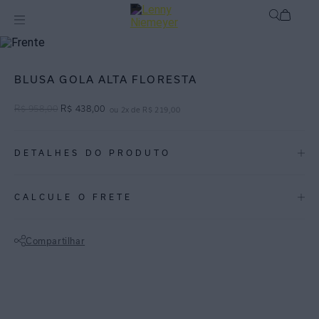
Off
Roupas
BLUSA GOLA ALTA FLORESTA
R$
958
,
00
R$
438
,
00
ou
2
x de
R$
219
,
00
DETALHES DO PRODUTO
REF:
27020033.3756
CALCULE O FRETE
Floresta: Verde-floresta é um tom que traz elegância e toda a
exuberância da natureza, adicionando um toque de frescor às peças.
Compartilhar
Blusa de gola alta feita em viscose, possui um comprimento tipo
Não sei meu CEP
túnica com tacos nas laterais e gola alta. A modelagem reta da blusa
traz modernidade para as produções.