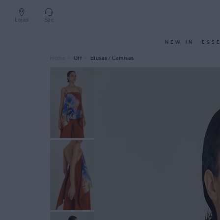
Lojas
Sac
NEW IN
ESS
Off
Blusas / Camisas