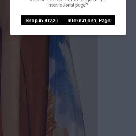
international page?
Shop in Brazil
International Page