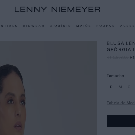
ENTIALS
BIOWEAR
BIQUÍNIS
MAIÔS
ROUPAS
ACES
BLUSA LE
GEÓRGIA 
R$
1
.
598
,
00
R$
Tamanho
P
M
G
Tabela de Med