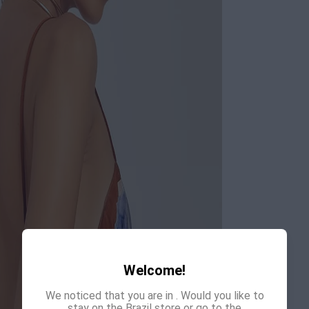
Welcome!
We noticed that you are in
. Would you like to
stay on the Brazil store or go to the