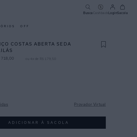
Busca
Cashback
Login
Sacola
SÓRIOS
OFF
NÇO COSTAS ABERTA SEDA
LILÁS
718
,
00
ou
4
x de
R$
179
,
50
idas
Provador Virtual
ADICIONAR À SACOLA