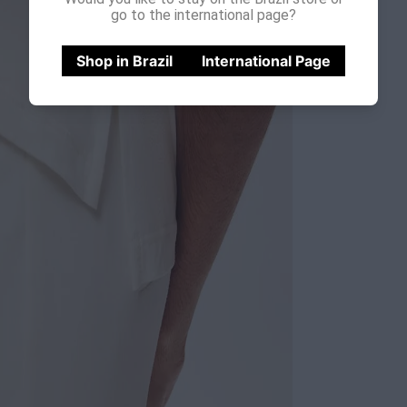
go to the international page?
Shop in Brazil
International Page