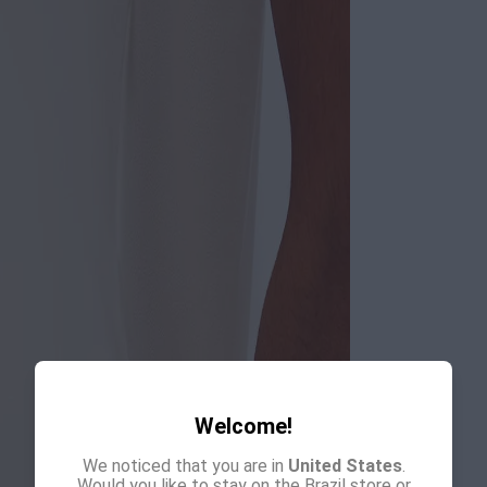
Welcome!
We noticed that you are in
United States
.
Would you like to stay on the Brazil store or