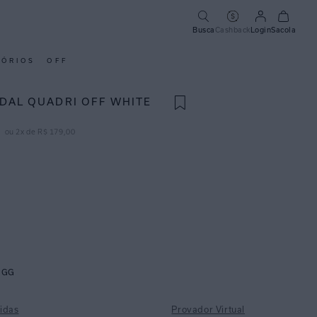
Busca
Cashback
Login
Sacola
SÓRIOS
OFF
DAL QUADRI OFF WHITE
ou
2
x de
R$
179
,
00
GG
idas
Provador Virtual