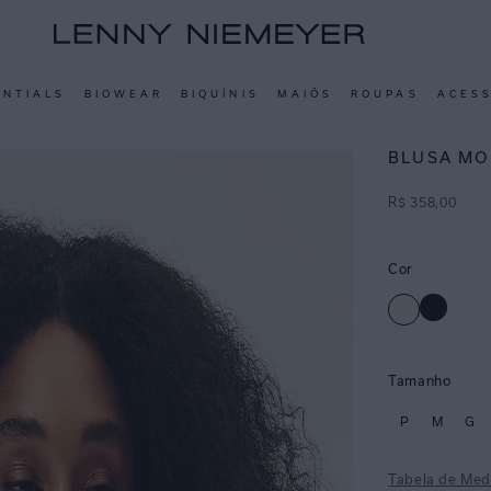
ENTIALS
BIOWEAR
BIQUÍNIS
MAIÔS
ROUPAS
ACES
BLUSA MO
R$
358
,
00
Cor
Tamanho
P
M
G
Tabela de Med