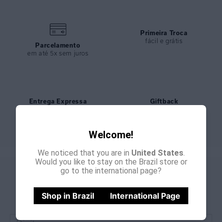
Primeira Troca
fácil e grátis
Parcelamento
em até 5x sem juros
Entrega Expressa
Giftback
nos pedidos feitos até meio
bônus de 15% para sua
dia
próxima compra
Welcome!
We noticed that you are in
United States
.
Would you like to stay on the Brazil store or
go to the international page?
GANHE
CADASTRE-SE E
15% OFF
NA PRIMEIRA COMPRA
Shop in Brazil
International Page
*Cupom não acumulativo com outras promoções e descontos