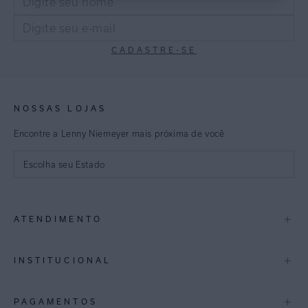
CADASTRE-SE
NOSSAS LOJAS
Encontre a Lenny Niemeyer mais próxima de você
Escolha seu Estado
São Paulo
+
ATENDIMENTO
Rio de Janeiro
Minas Gerais
Contato
+
INSTITUCIONAL
Trocas e Devoluções
Espirito Santo
Termos de Uso
A Marca
+
PAGAMENTOS
Bahia