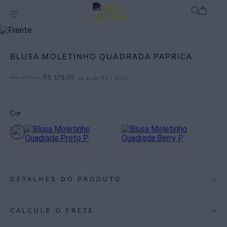
Off
Blusas / Camisas
BLUSA MOLETINHO QUADRADA PAPRICA
R$
398
,
00
R$
178
,
00
ou
1
x de
R$
178
,
00
Cor
DETALHES DO PRODUTO
REF:
27040168.3802
CALCULE O FRETE
Blusa em moletinho de viscose com elastano, com decote careca,