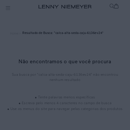
calca-alta-seda-caju-6136ev24
Home >
Não encontramos o que você procura
calca-alta-seda-caju-6136ev24
● Tente palavras menos específicas
● Escreva pelo menos 4 caracteres no campo de busca
● Use os menus do site para navegar pelas categorias dos produtos