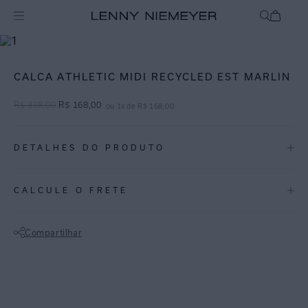
mix-and-match
Bottom
CALCA ATHLETIC MIDI RECYCLED EST MARLIN
R$
338
,
00
R$
168
,
00
ou
1
x de
R$
168
,
00
DETALHES DO PRODUTO
REF:
48110006.3750
CALCULE O FRETE
Marlin: Releitura de uma das estampas do desfile comemorativo de 20
anos da marca, a estampa Marlin lembra uma espinha de peixe
Compartilhar
localizada.
Não sei meu CEP
Calcinha de biquíni midi com estampa localizada, feita com costura
embutida, trazendo conforto para os dias de sol. Lycra touch
biodegradável com proteção UV FPU 50+.