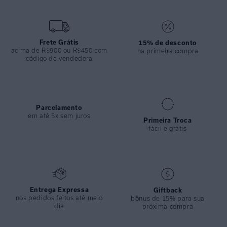
ESPECIFICAÇÕES
COLEÇÃO
:
Inverno 2024
COMPOSIÇÃO
:
82% Poliamida 18%elastano
Frete Grátis
15% de desconto
acima de R$900 ou R$450 com
na primeira compra
código de vendedora
Parcelamento
em até 5x sem juros
Primeira Troca
fácil e grátis
Entrega Expressa
Giftback
nos pedidos feitos até meio
bônus de 15% para sua
dia
próxima compra