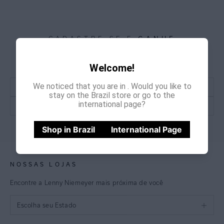
GANHE
CADASTRE-SE E
15% OFF
NA PRIMEIRA COMPRA
*Cupom não acumulativo com outras promoções e descontos
Welcome!
We noticed that you are in
. Would you like to
stay on the Brazil store or go to the
international page?
CADASTRE-SE
Shop in Brazil
International Page
NOSSAS LOJAS
Encontre a Lenny Niemeyer mais próxima de você
Escolha seu Estado