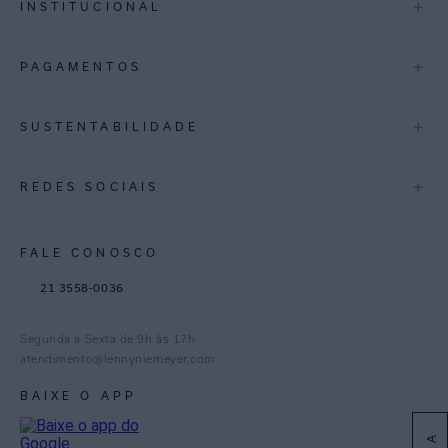
+
INSTITUCIONAL
Trocas e Devoluções
Espirito Santo
Termos de Uso
A Marca
+
PAGAMENTOS
Bahia
Perguntas Frequentes
Lojas
Pernambuco
Personal Shoppper
Multimarcas
+
SUSTENTABILIDADE
Cashback
International
Distrito Federal
Política de Privacidade
Blog Mundo Lenny
Biowear
+
REDES SOCIAIS
Goiás
Trabalhe Conosco
Feito no Brasil
Paraná
Gestão de Cookies
Instagram
FALE CONOSCO
TikTok
21 3558-0036
Facebook
Pinterest
Segunda a Sexta de 9h às 17h
Linkedin
atendimento@lennyniemeyer.com
youtube
BAIXE O APP
Spotify