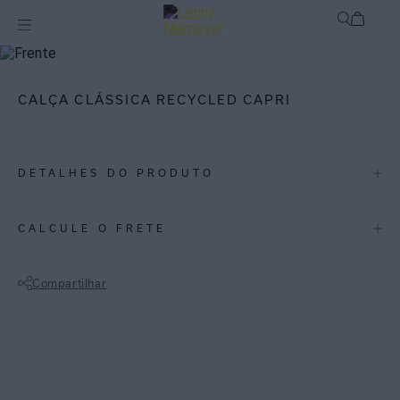
mix-and-match
Bottom
CALÇA CLÁSSICA RECYCLED CAPRI
DETALHES DO PRODUTO
REF:
48110678.3889
CALCULE O FRETE
CAPRI: A estampa combina formas abstratas em tons neutros em
cima de fundo jabuticaba, proporcionando em visual contemporâneo.
Compartilhar
Calça em lycra reciclada com proteção UV FPU 50+. Com modelagem
Não sei meu CEP
alta extremamente confortável, toda feita com costura embutida, não
marca e não aperta. Elegante e versátil, perfeita para compor looks de
praia clássico e sofisticado.