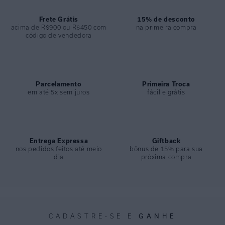
ESPECIFICAÇÕES
COLEÇÃO
:
Inverno 2025
Frete Grátis
15% de desconto
acima de R$900 ou R$450 com
na primeira compra
COMPOSIÇÃO
:
82% Poliamida 18%elastano
código de vendedora
Parcelamento
Primeira Troca
em até 5x sem juros
fácil e grátis
Entrega Expressa
Giftback
nos pedidos feitos até meio
bônus de 15% para sua
dia
próxima compra
GANHE
CADASTRE-SE E