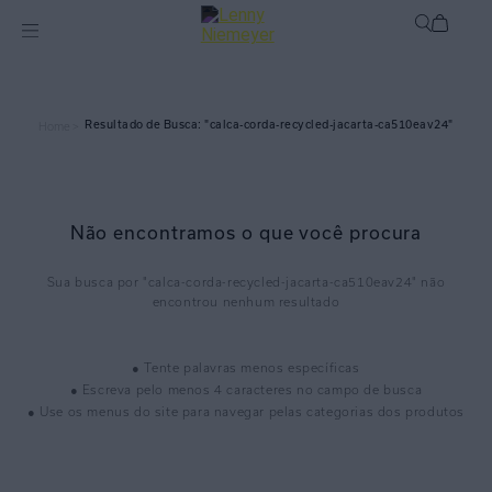
calca-corda-recycled-jacarta-ca510eav24
Home >
Não encontramos o que você procura
calca-corda-recycled-jacarta-ca510eav24
● Tente palavras menos específicas
● Escreva pelo menos 4 caracteres no campo de busca
● Use os menus do site para navegar pelas categorias dos produtos