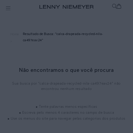
calca-drapeada-recycled-nila-
Home
ca497eav24
>
Não encontramos o que você procura
calca-drapeada-recycled-nila-ca497eav24
● Tente palavras menos específicas
● Escreva pelo menos 4 caracteres no campo de busca
● Use os menus do site para navegar pelas categorias dos produtos