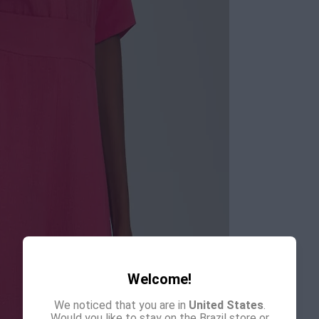
Welcome!
We noticed that you are in
United States
.
Would you like to stay on the Brazil store or