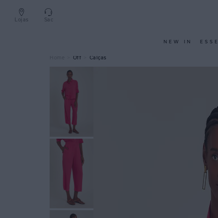
Lojas
Sac
NEW IN
ESS
Off
Calças