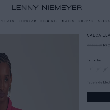
ENTIALS
BIOWEAR
BIQUÍNIS
MAIÔS
ROUPAS
ACES
CALÇA EL
R$
698
,
00
R$
2
Tamanho
P
M
G
Tabela de Med