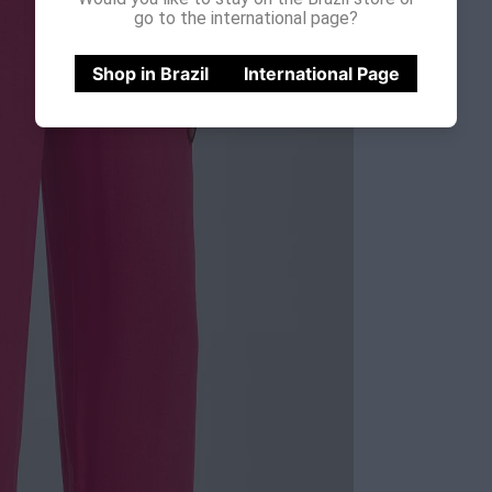
go to the international page?
Shop in Brazil
International Page