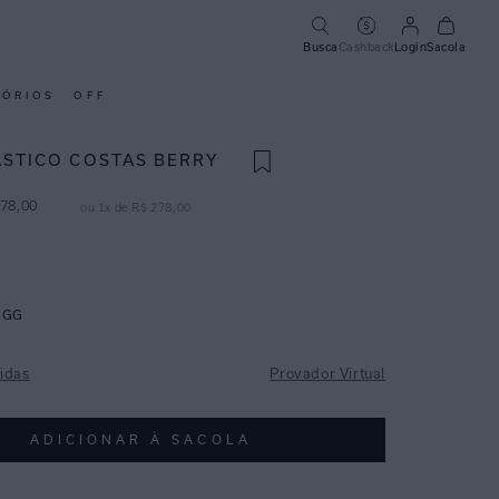
Busca
Cashback
Login
Sacola
SÓRIOS
OFF
ÁSTICO COSTAS BERRY
78
,
00
ou
1
x de
R$
278
,
00
GG
idas
Provador Virtual
ADICIONAR À SACOLA