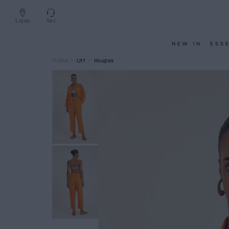
Lojas
Sac
NEW IN
ESS
Off
Roupas