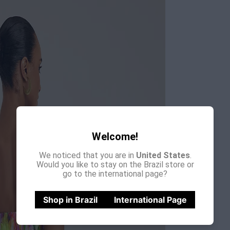
Welcome!
We noticed that you are in
United States
.
Would you like to stay on the Brazil store or
go to the international page?
Shop in Brazil
International Page