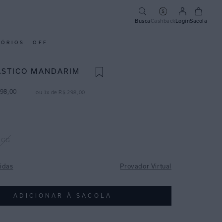
Busca
Cashback
Login
Sacola
SÓRIOS
OFF
ÁSTICO MANDARIM
98
,
00
ou
1
x de
R$
298
,
00
GG
idas
Provador Virtual
ADICIONAR À SACOLA