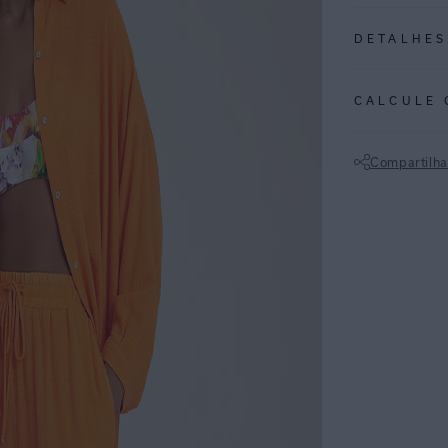
DETALHES
REF:
27010035
CALCULE 
Mandarim é uma 
lembram os tons 
Compartilha
Calça de algodã
Não sei meu CE
amarração de ca
conforto para o
ESPECIFI
COLEÇÃO
:
COMPOSI