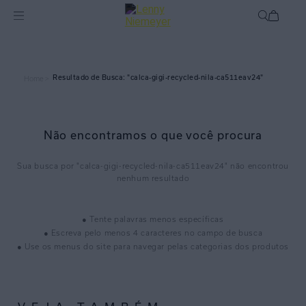
calca-gigi-recycled-nila-ca511eav24
Home >
Não encontramos o que você procura
calca-gigi-recycled-nila-ca511eav24
● Tente palavras menos específicas
● Escreva pelo menos 4 caracteres no campo de busca
● Use os menus do site para navegar pelas categorias dos produtos