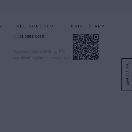
S
FALE CONOSCO
BAIXE O APP
21 3558-0036
Segunda a Sexta de 9h às 17h
atendimento@lennyniemeyer.com
AJUDA