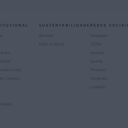
TITUCIONAL
SUSTENTABILIDADE
REDES SOCIAI
ca
Biowear
Instagram
Feito no Brasil
TikTok
marcas
youtube
ational
Spotify
Mundo Lenny
Pinterest
lhe Conosco
Facebook
Linkedin
e Dados