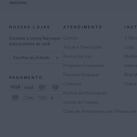
descontos
NOSSAS LOJAS
ATENDIMENTO
INS
Contato
A Mar
Encontre a Lenny Niemeyer
mais próxima de você
Trocas e Devoluções
Lojas
Termos de Uso
Multi
Escolha seu Estado
Perguntas Frequentes
Intern
São Paulo
Personal Shoppper
Blog 
PAGAMENTO
Rio de Janeiro
Cashback
Traba
Política de Privacidade
Minas Gerais
Gestão de Cookies
Espírito Santo
Canal de Atendimento aos Títulares d
Bahia
Pernambuco