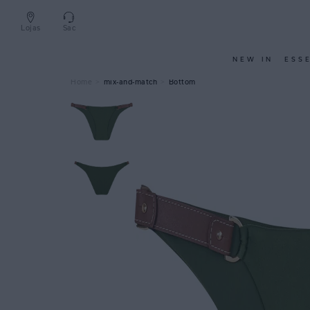
Lojas
Sac
NEW IN
ESS
mix-and-match
Bottom