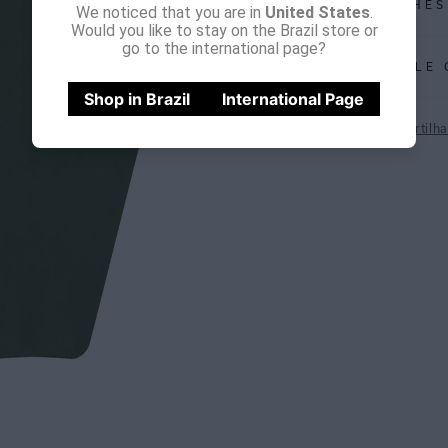
DETALHES
We noticed that you are in
United States
.
Would you like to stay on the Brazil store or
REF:
48110245
go to the international page?
CALCULE 
CACTO: Um tom d
Shop in Brazil
International Page
Compartilha
Calcinha de biq
reciclada. Peça
Não sei meu CE
ESPECIFI
COLEÇÃO
:
COMPOSI