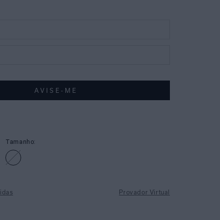
Tamanho:
idas
Provador Virtual